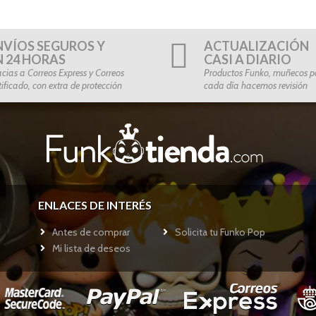
NVÍOS SEGUROS Y
ACTUALIZACIÓN
N 24 HORAS
CASI A DIARIO
cias a Correos Express y Correos
Productos Funko, muñecos po
tificado, con extra de protección
cada día hacemos revisión
ENLACES DE INTERÉS
Antes de comprar
Solicita tu Funko Pop
Mi lista de deseos