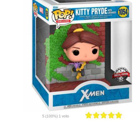
5
(100%)
1
voto