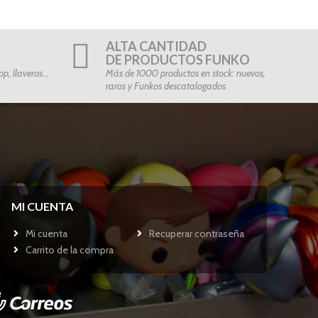
ALTA CANTIDAD
DE PRODUCTOS FUNKO
p, llaveros…
Más de 1000 productos en stock: nuevos,
raros y Funkos descatalogados
MI CUENTA
Mi cuenta
Recuperar contraseña
Carrito de la compra