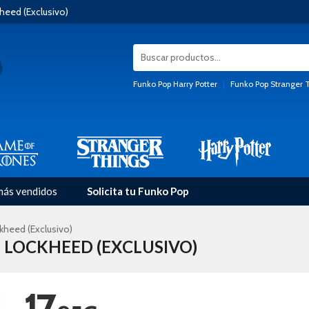
eed (Exclusivo)
Funko Pop Harry Potter
|
Funko Pop Stranger 
más vendidos
Solicita tu Funko Pop
heed (Exclusivo)
LOCKHEED (EXCLUSIVO)
17