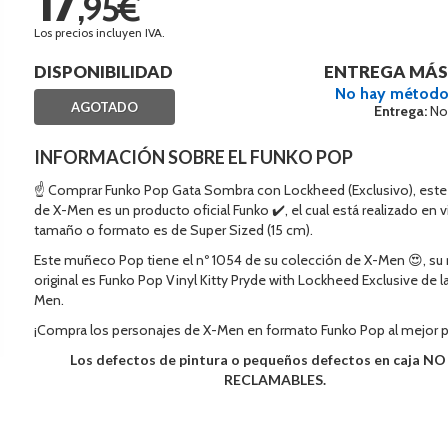
,95€
Los precios incluyen IVA.
DISPONIBILIDAD
ENTREGA MÁS
No hay método
AGOTADO
Entrega:
No
INFORMACIÓN SOBRE EL FUNKO POP
☝ Comprar Funko Pop Gata Sombra con Lockheed (Exclusivo), este
de X-Men es un producto oficial Funko ✔️, el cual está realizado en v
tamaño o formato es de Super Sized (15 cm).
Este muñeco Pop tiene el nº 1054 de su colección de X-Men 😍, s
original es Funko Pop Vinyl Kitty Pryde with Lockheed Exclusive de la
Men.
¡Compra los personajes de X-Men en formato Funko Pop al mejor p
Los defectos de pintura o pequeños defectos en caja N
RECLAMABLES.