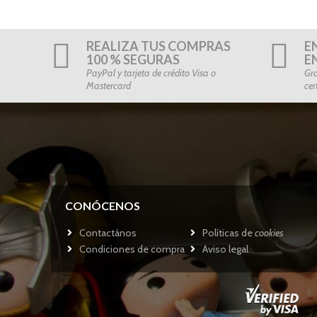
REALIZA TUS COMPRAS
E
100 % SEGURAS
E
PayPal y tarjeta de crédito Visa o
Gra
Mastercard
cer
CONÓCENOS
Contactános
Políticas de
cookies
Condiciones de compra
Aviso legal