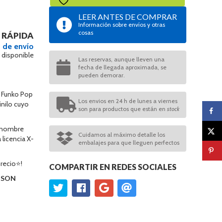
LEER ANTES DE COMPRAR
Información sobre envíos y otras
cosas
 RÁPIDA
 de envío
 disponible
Las reservas, aunque lleven una
fecha de llegada aproximada, se
pueden demorar.
 Funko Pop
Los envios en 24 h de lunes a viernes
inilo cuyo
son para productos que están en
stock
u nombre
Cuidamos al máximo detalle los
 licencia X-
embalajes para que lleguen perfectos
recio⭐!
COMPARTIR EN REDES SOCIALES
O SON