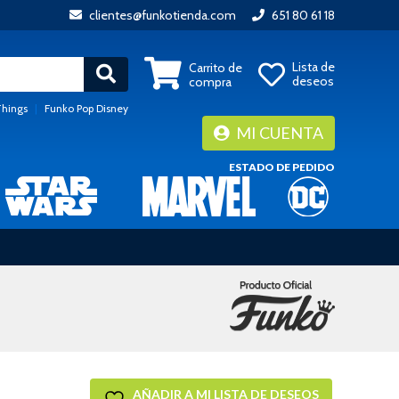
clientes@funkotienda.com
651 80 61 18
Lista de
Carrito de
deseos
compra
Things
|
Funko Pop Disney
MI CUENTA
ESTADO DE PEDIDO
AÑADIR A MI LISTA DE DESEOS