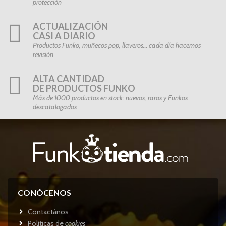
protección
ACTUALIZACIÓN
CASI A DIARIO
Productos Funko, muñecos pop, llaveros… cada día hacemos
revisión
ALTA CANTIDAD
DE PRODUCTOS FUNKO
Más de 1000 productos en stock: nuevos, raros y Funkos
descatalogados
CONÓCENOS
Contactános
Políticas de
cookies