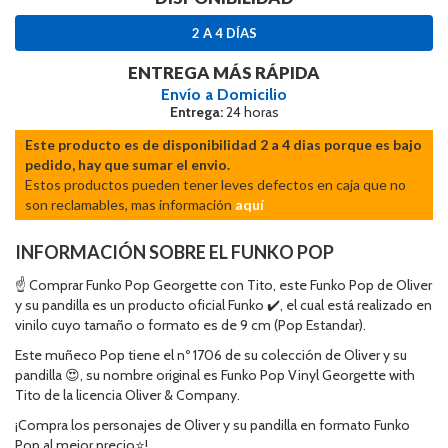
2 A 4 DÍAS
ENTREGA MÁS RÁPIDA
Envío a Domicilio
Entrega:
24 horas
Este producto es de disponibilidad 2 a 4 dias porque es bajo
pedido, hay que sumar el envio.
Estos productos pueden tener leves defectos en caja que no
son reclamables, mas información
aquí
INFORMACIÓN SOBRE EL FUNKO POP
☝ Comprar Funko Pop Georgette con Tito, este Funko Pop de Oliver
y su pandilla es un producto oficial Funko ✔️, el cual está realizado en
vinilo cuyo tamaño o formato es de 9 cm (Pop Estandar).
Este muñeco Pop tiene el nº 1706 de su colección de Oliver y su
pandilla 😍, su nombre original es Funko Pop Vinyl Georgette with
Tito de la licencia Oliver & Company.
¡Compra los personajes de Oliver y su pandilla en formato Funko
Pop al mejor precio⭐!