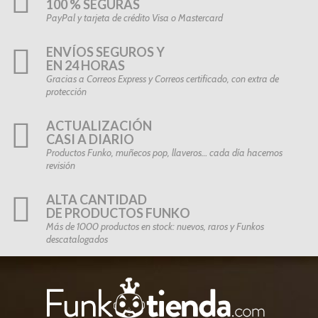
100 % SEGURAS
PayPal y tarjeta de crédito Visa o Mastercard
ENVÍOS SEGUROS Y
EN 24 HORAS
Gracias a Correos Express y Correos certificado, con extra de
protección
ACTUALIZACIÓN
CASI A DIARIO
Productos Funko, muñecos pop, llaveros… cada día hacemos
revisión
ALTA CANTIDAD
DE PRODUCTOS FUNKO
Más de 1000 productos en stock: nuevos, raros y Funkos
descatalogados