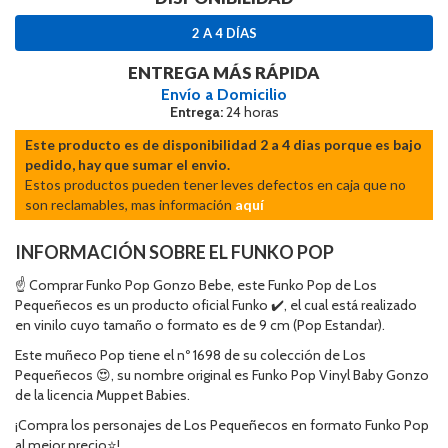
2 A 4 DÍAS
ENTREGA MÁS RÁPIDA
Envío a Domicilio
Entrega:
24 horas
Este producto es de disponibilidad 2 a 4 dias porque es bajo
pedido, hay que sumar el envio.
Estos productos pueden tener leves defectos en caja que no
son reclamables, mas información
aquí
INFORMACIÓN SOBRE EL FUNKO POP
☝ Comprar Funko Pop Gonzo Bebe, este Funko Pop de Los
Pequeñecos es un producto oficial Funko ✔️, el cual está realizado
en vinilo cuyo tamaño o formato es de 9 cm (Pop Estandar).
Este muñeco Pop tiene el nº 1698 de su colección de Los
Pequeñecos 😍, su nombre original es Funko Pop Vinyl Baby Gonzo
de la licencia Muppet Babies.
¡Compra los personajes de Los Pequeñecos en formato Funko Pop
al mejor precio⭐!