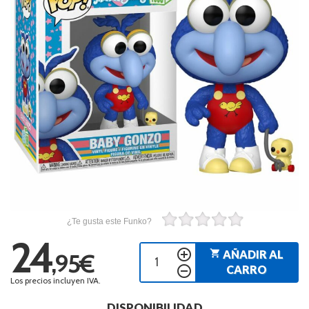
¿Te gusta este Funko?
24
add_circle_outline
shopping_cart
AÑADIR AL
,95€
remove_circle_outline
CARRO
Los precios incluyen IVA.
DISPONIBILIDAD