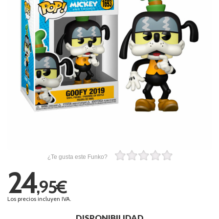
¿Te gusta este Funko?
24
,95€
Los precios incluyen IVA.
DISPONIBILIDAD