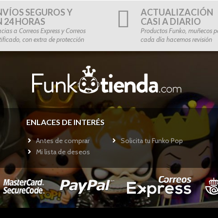
NVÍOS SEGUROS Y
ACTUALIZACIÓN
N 24 HORAS
CASI A DIARIO
cias a Correos Express y Correos
Productos Funko, muñecos po
tificado, con extra de protección
cada día hacemos revisión
ENLACES DE INTERÉS
Antes de comprar
Solicita tu Funko Pop
Mi lista de deseos