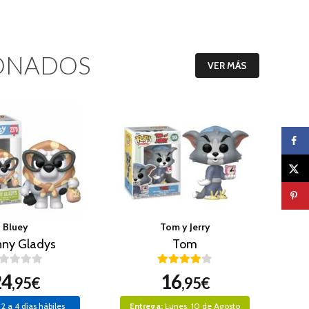
ONADOS
VER MÁS
Bluey
Tom y Jerry
ny Gladys
Tom
24
16
,95€
,95€
2 a 4 días hábiles
Entrega:
Lunes, 10 de Agosto