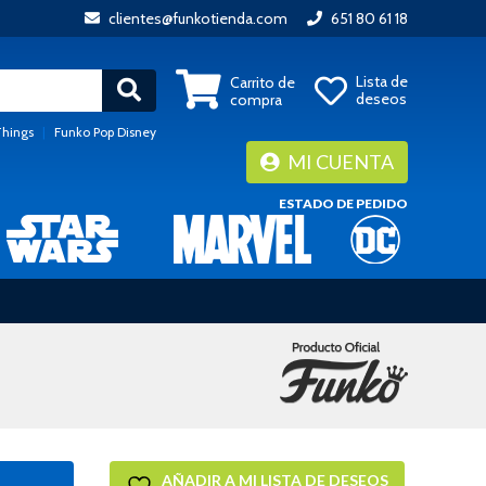
clientes@funkotienda.com
651 80 61 18
Lista de
Carrito de
deseos
compra
Things
|
Funko Pop Disney
MI CUENTA
ESTADO DE PEDIDO
AÑADIR A MI LISTA DE DESEOS