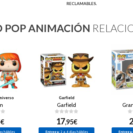
RECLAMABLES.
 POP ANIMACIÓN
RELACI
niverso
Garfield
n
Garfield
Gran
17
5€
,95€
as hábiles
Entrega:
2 a 4 días hábiles
Entrega: