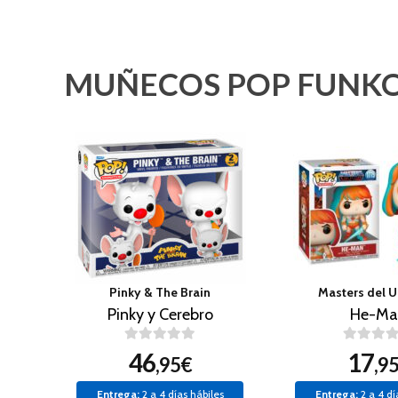
MUÑECOS POP FUNKO
Pinky & The Brain
Masters del U
Pinky y Cerebro
He-Ma
46
17
,95€
,9
Entrega:
2 a 4 días hábiles
Entrega:
2 a 4 dí