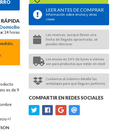
ARRO
LEER ANTES DE COMPRAR
Información sobre envíos y otras
cosas
 RÁPIDA
 Domicilio
a:
24 horas
Las reservas, aunque lleven una
fecha de llegada aproximada, se
pedido,
pueden demorar.
n
Los envios en 24 h de lunes a viernes
son para productos que están en
stock
Cuidamos al máximo detalle los
embalajes para que lleguen perfectos
producto
ato es de 9
COMPARTIR EN REDES SOCIALES
 nombre
ecio⭐!
O SON