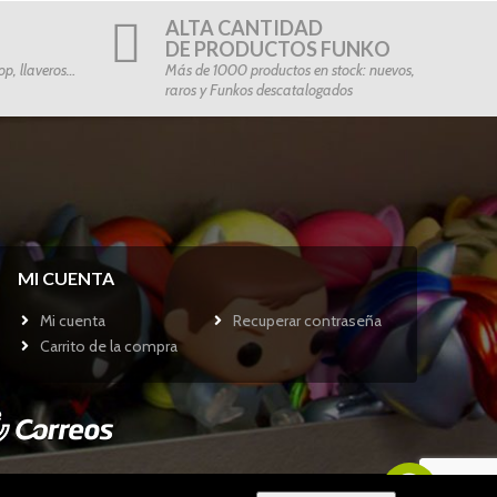
ALTA CANTIDAD
DE PRODUCTOS FUNKO
p, llaveros…
Más de 1000 productos en stock: nuevos,
raros y Funkos descatalogados
MI CUENTA
Mi cuenta
Recuperar contraseña
Carrito de la compra