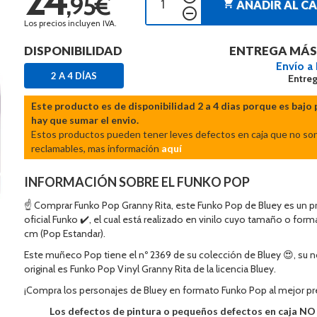
,95€
shopping_cart
AÑADIR AL C
remove_circle_outline
Los precios incluyen IVA.
DISPONIBILIDAD
ENTREGA MÁS
Envío a
2 A 4 DÍAS
Entreg
Este producto es de disponibilidad 2 a 4 dias porque es bajo 
hay que sumar el envio.
Estos productos pueden tener leves defectos en caja que no so
reclamables, mas información
aquí
INFORMACIÓN SOBRE EL FUNKO POP
☝ Comprar Funko Pop Granny Rita, este Funko Pop de Bluey es un 
oficial Funko ✔️, el cual está realizado en vinilo cuyo tamaño o form
cm (Pop Estandar).
Este muñeco Pop tiene el nº 2369 de su colección de Bluey 😍, su
original es Funko Pop Vinyl Granny Rita de la licencia Bluey.
¡Compra los personajes de Bluey en formato Funko Pop al mejor pr
Los defectos de pintura o pequeños defectos en caja N