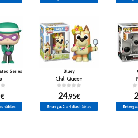
ted Series
Bluey
a
Chili Queen
24
5€
,95€
as hábiles
Entrega:
2 a 4 días hábiles
Entrega: