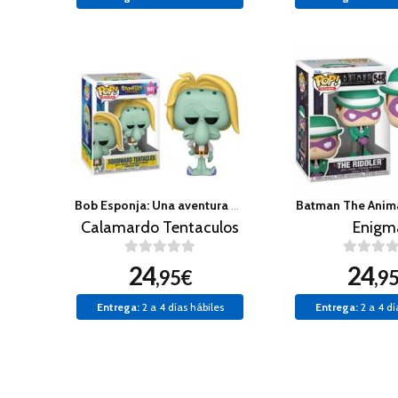
Bob Esponja: Una aventura pirata
Batman The Anima
Calamardo Tentaculos
Enigm
24
24
,95€
,9
Entrega:
2 a 4 días hábiles
Entrega:
2 a 4 dí