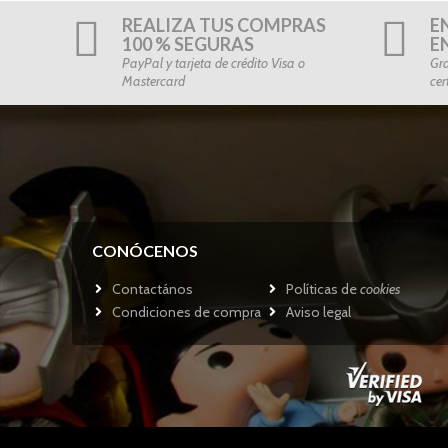
REALIZA TUS COMPRAS
E
100 % SEGURAS
E
PayPal y tarjeta de crédito Visa o
Gra
Mastercard
cer
CONÓCENOS
Contactános
Políticas de
cookies
Condiciones de compra
Aviso legal