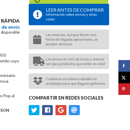
LEER ANTES DE COMPRAR
Información sobre envíos y otras
cosas
 RÁPIDA
 de envío
 disponible
Las reservas, aunque lleven una
fecha de llegada aproximada, se
pueden demorar.
 100
Los envios en 24 h de lunes a viernes
 vinilo cuyo
son para productos que están en
stock
iversario
Cuidamos al máximo detalle los
encia
embalajes para que lleguen perfectos
o Pop al
COMPARTIR EN REDES SOCIALES
O SON