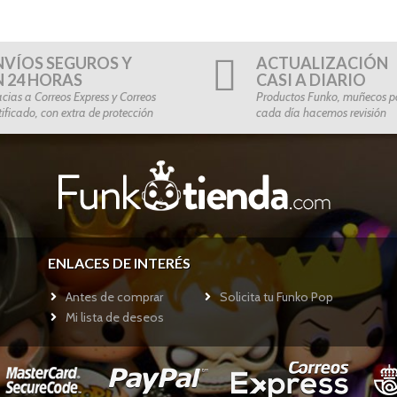
NVÍOS SEGUROS Y
ACTUALIZACIÓN
N 24 HORAS
CASI A DIARIO
cias a Correos Express y Correos
Productos Funko, muñecos po
tificado, con extra de protección
cada día hacemos revisión
ENLACES DE INTERÉS
Antes de comprar
Solicita tu Funko Pop
Mi lista de deseos