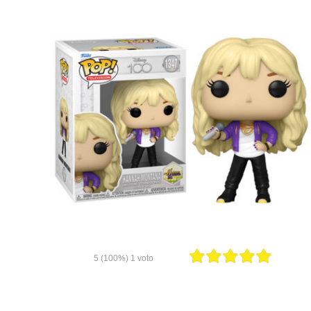
5
(100%)
1
voto