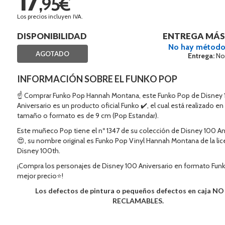
,95€
Los precios incluyen IVA.
DISPONIBILIDAD
ENTREGA MÁS
No hay método
AGOTADO
Entrega:
No
INFORMACIÓN SOBRE EL FUNKO POP
☝ Comprar Funko Pop Hannah Montana, este Funko Pop de Disney
Aniversario es un producto oficial Funko ✔️, el cual está realizado en
tamaño o formato es de 9 cm (Pop Estandar).
Este muñeco Pop tiene el nº 1347 de su colección de Disney 100 An
😍, su nombre original es Funko Pop Vinyl Hannah Montana de la lic
Disney 100th.
¡Compra los personajes de Disney 100 Aniversario en formato Funk
mejor precio⭐!
Los defectos de pintura o pequeños defectos en caja N
RECLAMABLES.