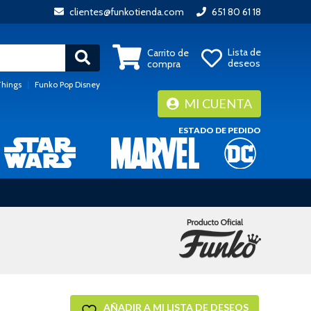
clientes@funkotienda.com
651 80 61 18
Lista de
Carrito de
deseos
compra
Things
|
Funko Pop Disney
MI CUENTA
ESTADO DE PEDIDO
AÑADIR A MI LISTA DE DESEOS