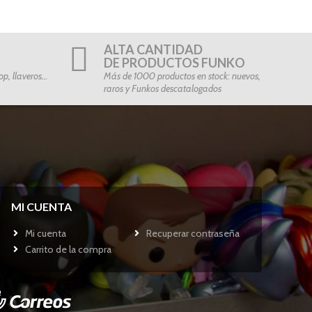
ALTA CANTIDAD
DE PRODUCTOS FUNKO
p, llaveros…
Más de 1000 productos en stock: nuevos,
raros y Funkos descatalogados
MI CUENTA
Mi cuenta
Recuperar contraseña
Carrito de la compra