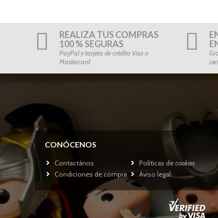
REALIZA TUS COMPRAS
E
100 % SEGURAS
E
PayPal y tarjeta de crédito Visa o
Gra
Mastercard
cer
CONÓCENOS
Contactános
Políticas de
cookies
Condiciones de compra
Aviso legal