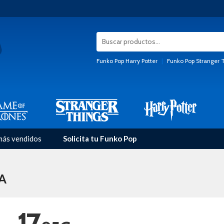
Funko Pop Harry Potter
|
Funko Pop Stranger 
más vendidos
Solicita tu Funko Pop
A
17