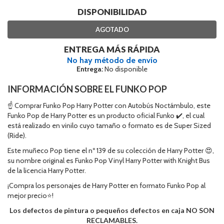
DISPONIBILIDAD
AGOTADO
ENTREGA MÁS RÁPIDA
No hay método de envío
Entrega:
No disponible
INFORMACIÓN SOBRE EL FUNKO POP
☝ Comprar Funko Pop Harry Potter con Autobús Noctámbulo, este
Funko Pop de Harry Potter es un producto oficial Funko ✔️, el cual
está realizado en vinilo cuyo tamaño o formato es de Super Sized
(Ride).
Este muñeco Pop tiene el nº 139 de su colección de Harry Potter 😍,
su nombre original es Funko Pop Vinyl Harry Potter with Knight Bus
de la licencia Harry Potter.
¡Compra los personajes de Harry Potter en formato Funko Pop al
mejor precio⭐!
Los defectos de pintura o pequeños defectos en caja NO SON
RECLAMABLES.