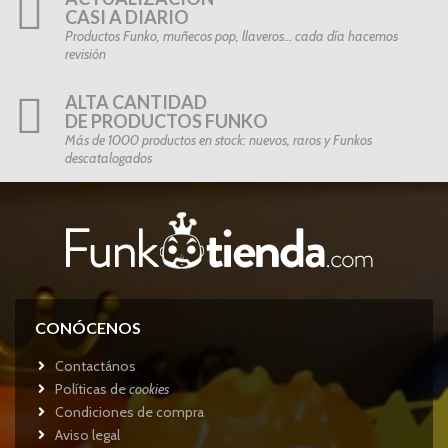
CASI A DIARIO
Productos Funko, muñecos pop, llaveros… cada día hacemos
revisión
ALTA CANTIDAD
DE PRODUCTOS FUNKO
Más de 1000 productos en stock: nuevos, raros y Funkos
descatalogados
CONÓCENOS
Contactános
Políticas de
cookies
Condiciones de compra
Aviso legal