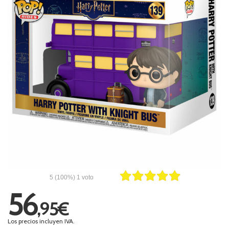
5
(100%)
1
voto
56
,95€
Los precios incluyen IVA.