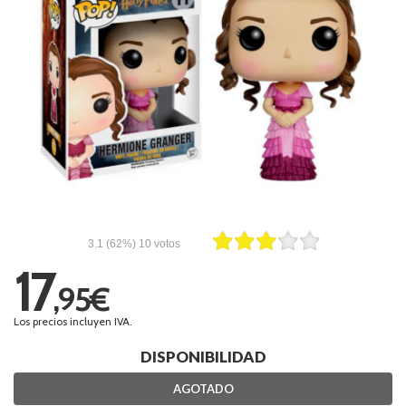
3.1
(62%)
10
votos
17
,95€
Los precios incluyen IVA.
DISPONIBILIDAD
AGOTADO