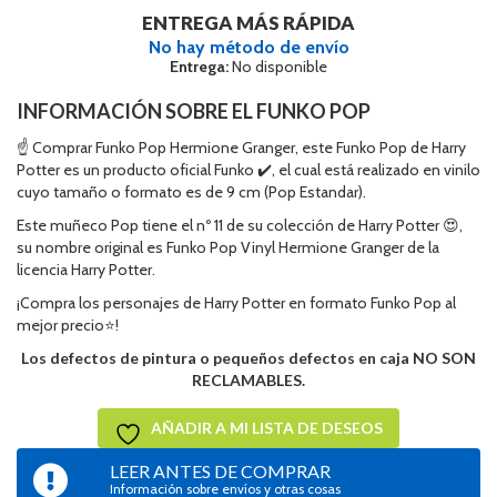
ENTREGA MÁS RÁPIDA
No hay método de envío
Entrega:
No disponible
INFORMACIÓN SOBRE EL FUNKO POP
☝ Comprar Funko Pop Hermione Granger, este Funko Pop de Harry
Potter es un producto oficial Funko ✔️, el cual está realizado en vinilo
cuyo tamaño o formato es de 9 cm (Pop Estandar).
Este muñeco Pop tiene el nº 11 de su colección de Harry Potter 😍,
su nombre original es Funko Pop Vinyl Hermione Granger de la
licencia Harry Potter.
¡Compra los personajes de Harry Potter en formato Funko Pop al
mejor precio⭐!
Los defectos de pintura o pequeños defectos en caja NO SON
RECLAMABLES.
AÑADIR A MI LISTA DE DESEOS
LEER ANTES DE COMPRAR
Información sobre envíos y otras cosas