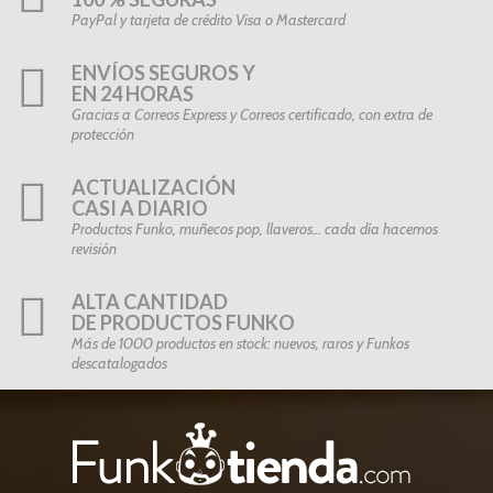
PayPal y tarjeta de crédito Visa o Mastercard
ENVÍOS SEGUROS Y
EN 24 HORAS
Gracias a Correos Express y Correos certificado, con extra de
protección
ACTUALIZACIÓN
CASI A DIARIO
Productos Funko, muñecos pop, llaveros… cada día hacemos
revisión
ALTA CANTIDAD
DE PRODUCTOS FUNKO
Más de 1000 productos en stock: nuevos, raros y Funkos
descatalogados