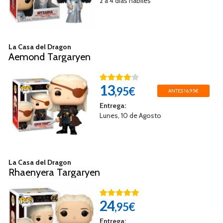
2 a 4 días hábiles
La Casa del Dragon
Aemond Targaryen
13
,95€
ANTES 16,95€
Entrega:
Lunes, 10 de Agosto
La Casa del Dragon
Rhaenyera Targaryen
24
,95€
Entrega: