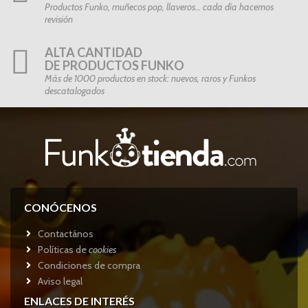
Productos Funko, muñecos pop, llaveros… cada día hacemos
revisión
ALTA CANTIDAD
DE PRODUCTOS FUNKO
Más de 1000 productos en stock: nuevos, raros y Funkos
descatalogados
CONÓCENOS
Contactános
Políticas de
cookies
Condiciones de compra
Aviso legal
ENLACES DE INTERÉS