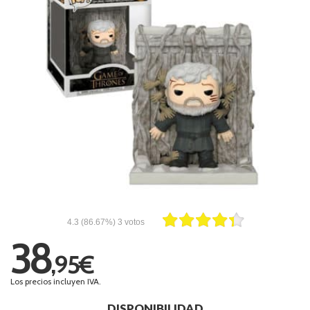
4.3
(86.67%)
3
votos
38
,95€
Los precios incluyen IVA.
DISPONIBILIDAD