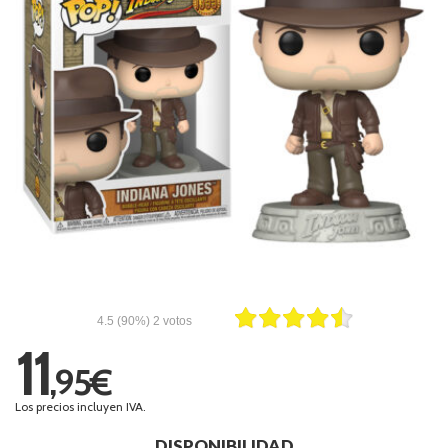
4.5
(90%)
2
votos
11
,95€
Los precios incluyen IVA.
DISPONIBILIDAD