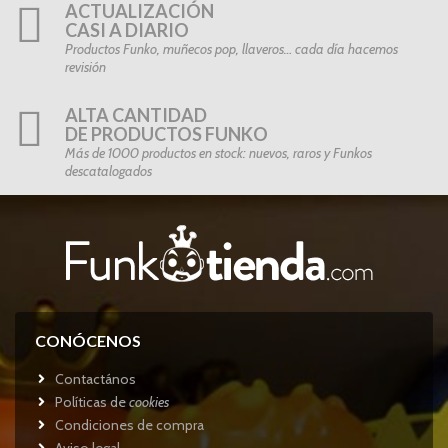
ACTUALIZACIÓN
CASI A DIARIO
Productos Funko, muñecos pop, llaveros… cada día hacemos
revisión
ALTA CANTIDAD
DE PRODUCTOS FUNKO
Más de 1000 productos en stock: nuevos, raros y Funkos
descatalogados
CONÓCENOS
Contactános
Políticas de
cookies
Condiciones de compra