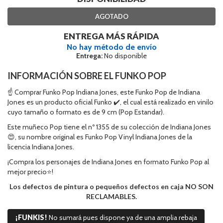
AGOTADO
ENTREGA MÁS RÁPIDA
No hay método de envío
Entrega:
No disponible
INFORMACIÓN SOBRE EL FUNKO POP
☝ Comprar Funko Pop Indiana Jones, este Funko Pop de Indiana
Jones es un producto oficial Funko ✔️, el cual está realizado en vinilo
cuyo tamaño o formato es de 9 cm (Pop Estandar).
Este muñeco Pop tiene el nº 1355 de su colección de Indiana Jones
😍, su nombre original es Funko Pop Vinyl Indiana Jones de la
licencia Indiana Jones.
¡Compra los personajes de Indiana Jones en formato Funko Pop al
mejor precio⭐!
Los defectos de pintura o pequeños defectos en caja NO SON
RECLAMABLES.
¡FUNKIS!
No sumará pues dispone ya de una amplia rebaja