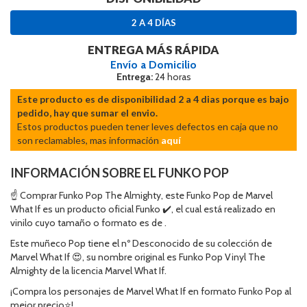
2 A 4 DÍAS
ENTREGA MÁS RÁPIDA
Envío a Domicilio
Entrega:
24 horas
Este producto es de disponibilidad 2 a 4 dias porque es bajo
pedido, hay que sumar el envio.
Estos productos pueden tener leves defectos en caja que no
son reclamables, mas información
aquí
INFORMACIÓN SOBRE EL FUNKO POP
☝ Comprar Funko Pop The Almighty, este Funko Pop de Marvel
What If es un producto oficial Funko ✔️, el cual está realizado en
vinilo cuyo tamaño o formato es de .
Este muñeco Pop tiene el nº Desconocido de su colección de
Marvel What If 😍, su nombre original es Funko Pop Vinyl The
Almighty de la licencia Marvel What If.
¡Compra los personajes de Marvel What If en formato Funko Pop al
mejor precio⭐!