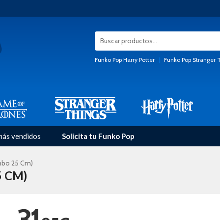
Funko Pop Harry Potter
|
Funko Pop Stranger 
más vendidos
Solicita tu Funko Pop
umbo 25 Cm)
 CM)
31