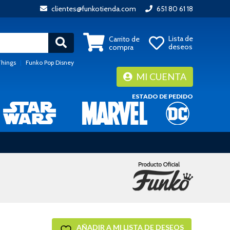
clientes@funkotienda.com
651 80 61 18
Lista de
Carrito de
deseos
compra
Things
|
Funko Pop Disney
MI CUENTA
ESTADO DE PEDIDO
AÑADIR A MI LISTA DE DESEOS