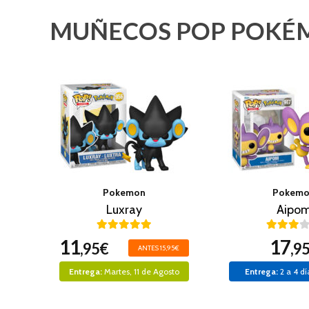
MUÑECOS POP POKÉ
Pokemon
Pokem
Luxray
Aipo
11
17
,95€
,9
ANTES 15,95€
Entrega:
Martes, 11 de Agosto
Entrega:
2 a 4 dí