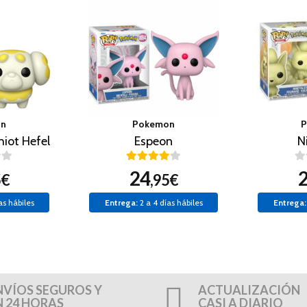
on
Pokemon
P
iot Hefel
Espeon
N
24
5€
,95€
as hábiles
Entrega:
2 a 4 días hábiles
Entrega:
NVÍOS SEGUROS Y
ACTUALIZACIÓN
N 24 HORAS
CASI A DIARIO