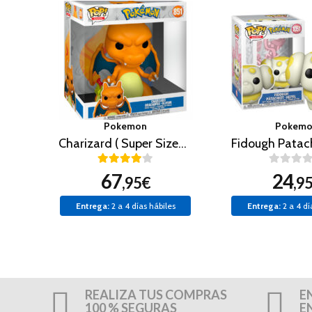
Pokemon
Pokem
Charizard ( Super Sized 25 cm )
Fidough Patach
67
24
,95€
,9
Entrega:
2 a 4 días hábiles
Entrega:
2 a 4 dí
REALIZA TUS COMPRAS
E
100 % SEGURAS
E