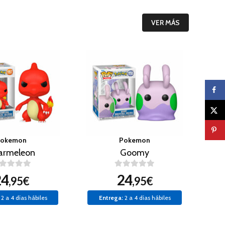
VER MÁS
okemon
Pokemon
armeleon
Goomy
24
24
,95€
,95€
2 a 4 días hábiles
Entrega:
2 a 4 días hábiles