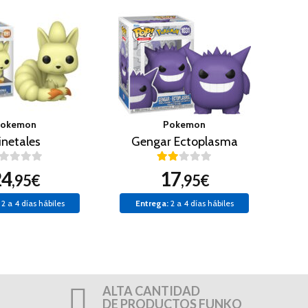
okemon
Pokemon
inetales
Gengar Ectoplasma
24
17
,95€
,95€
2 a 4 días hábiles
Entrega:
2 a 4 días hábiles
ALTA CANTIDAD
DE PRODUCTOS FUNKO