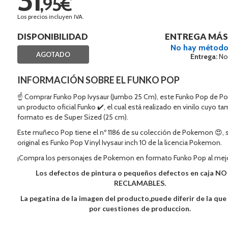
,95€
Los precios incluyen IVA.
DISPONIBILIDAD
ENTREGA MÁS
No hay método
AGOTADO
Entrega:
No
INFORMACIÓN SOBRE EL FUNKO POP
☝ Comprar Funko Pop Ivysaur (Jumbo 25 Cm), este Funko Pop de 
un producto oficial Funko ✔️, el cual está realizado en vinilo cuyo t
formato es de Super Sized (25 cm).
Este muñeco Pop tiene el nº 1186 de su colección de Pokemon 😍,
original es Funko Pop Vinyl Ivysaur inch 10 de la licencia Pokemon.
¡Compra los personajes de Pokemon en formato Funko Pop al mejo
Los defectos de pintura o pequeños defectos en caja N
RECLAMABLES.
La pegatina de la imagen del producto,puede diferir de la qu
por cuestiones de produccion.