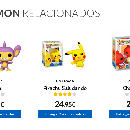
MON
RELACIONADOS
on
Pokemon
P
m
Pikachu Saludando
Ch
24
5€
,95€
as hábiles
Entrega:
2 a 4 días hábiles
Entrega: