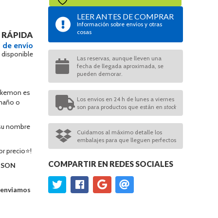
LEER ANTES DE COMPRAR
Información sobre envíos y otras
cosas
 RÁPIDA
 de envío
 disponible
Las reservas, aunque lleven una
fecha de llegada aproximada, se
pueden demorar.
Pokemon es
Los envios en 24 h de lunes a viernes
amaño o
son para productos que están en
stock
 su nombre
Cuidamos al máximo detalle los
embalajes para que lleguen perfectos
r precio⭐!
COMPARTIR EN REDES SOCIALES
O SON
e enviamos