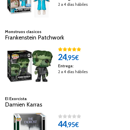
2 a 4 días hábiles
Monstruos clasicos
Frankenstein Patchwork
24
,95€
Entrega:
2 a 4 días hábiles
El Exorcista
Damien Karras
44
,95€