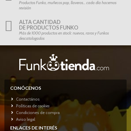
Productos Funko, muñecos pop, llaveros… cada día hacemos
revisión
ALTA CANTIDAD
DE PRODUCTOS FUNKO
Más de 1000 productos en stock: nuevos, raros y Funkos
descatalogados
CONÓCENOS
Contactános
Políticas de
cookies
Condiciones de compra
Aviso legal
ENLACES DE INTERÉS