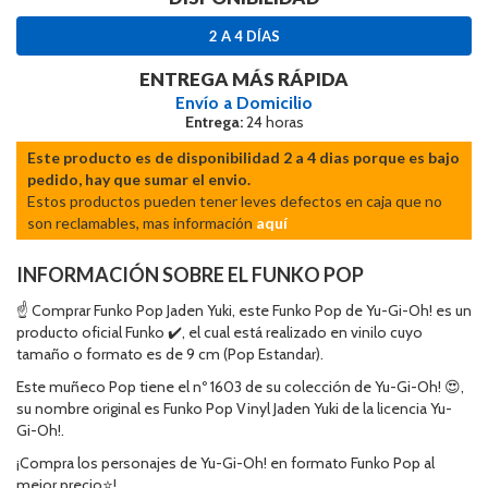
2 A 4 DÍAS
ENTREGA MÁS RÁPIDA
Envío a Domicilio
Entrega:
24 horas
Este producto es de disponibilidad 2 a 4 dias porque es bajo
pedido, hay que sumar el envio.
Estos productos pueden tener leves defectos en caja que no
son reclamables, mas información
aquí
INFORMACIÓN SOBRE EL FUNKO POP
☝ Comprar Funko Pop Jaden Yuki, este Funko Pop de Yu-Gi-Oh! es un
producto oficial Funko ✔️, el cual está realizado en vinilo cuyo
tamaño o formato es de 9 cm (Pop Estandar).
Este muñeco Pop tiene el nº 1603 de su colección de Yu-Gi-Oh! 😍,
su nombre original es Funko Pop Vinyl Jaden Yuki de la licencia Yu-
Gi-Oh!.
¡Compra los personajes de Yu-Gi-Oh! en formato Funko Pop al
mejor precio⭐!