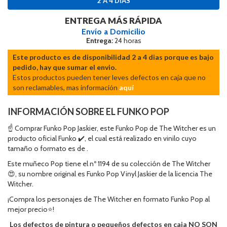
2 A 4 DÍAS
ENTREGA MÁS RÁPIDA
Envío a Domicilio
Entrega:
24 horas
Este producto es de disponibilidad 2 a 4 dias porque es bajo
pedido, hay que sumar el envio.
Estos productos pueden tener leves defectos en caja que no
son reclamables, mas información
aquí
INFORMACIÓN SOBRE EL FUNKO POP
☝ Comprar Funko Pop Jaskier, este Funko Pop de The Witcher es un
producto oficial Funko ✔️, el cual está realizado en vinilo cuyo
tamaño o formato es de .
Este muñeco Pop tiene el nº 1194 de su colección de The Witcher
😍, su nombre original es Funko Pop Vinyl Jaskier de la licencia The
Witcher.
¡Compra los personajes de The Witcher en formato Funko Pop al
mejor precio⭐!
Los defectos de pintura o pequeños defectos en caja NO SON