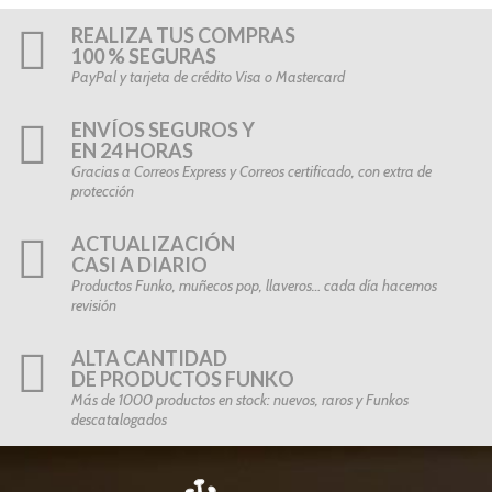
REALIZA TUS COMPRAS
100 % SEGURAS
PayPal y tarjeta de crédito Visa o Mastercard
ENVÍOS SEGUROS Y
EN 24 HORAS
Gracias a Correos Express y Correos certificado, con extra de
protección
ACTUALIZACIÓN
CASI A DIARIO
Productos Funko, muñecos pop, llaveros… cada día hacemos
revisión
ALTA CANTIDAD
DE PRODUCTOS FUNKO
Más de 1000 productos en stock: nuevos, raros y Funkos
descatalogados