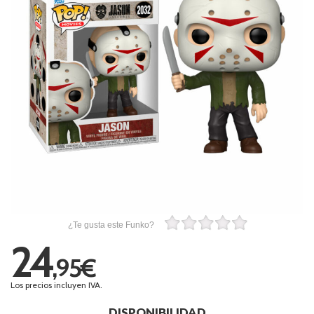
¿Te gusta este Funko?
24
,95€
Los precios incluyen IVA.
DISPONIBILIDAD