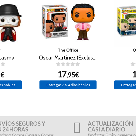
y
The Office
O
ntasma
Oscar Martinez (Exclusivo)
17
5€
,95€
as hábiles
Entrega:
2 a 4 días hábiles
Entrega:
NVÍOS SEGUROS Y
ACTUALIZACIÓN
N 24 HORAS
CASI A DIARIO
cias a Correos Express y Correos
Productos Funko, muñecos po