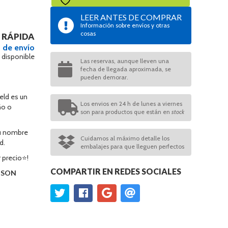
LEER ANTES DE COMPRAR
Información sobre envíos y otras
cosas
 RÁPIDA
 de envío
 disponible
Las reservas, aunque lleven una
fecha de llegada aproximada, se
pueden demorar.
eld es un
Los envios en 24 h de lunes a viernes
ño o
son para productos que están en
stock
su nombre
Cuidamos al máximo detalle los
d.
embalajes para que lleguen perfectos
 precio⭐!
COMPARTIR EN REDES SOCIALES
O SON