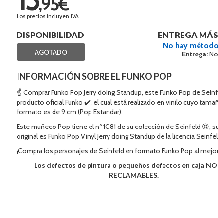
,95€
Los precios incluyen IVA.
DISPONIBILIDAD
ENTREGA MÁS
No hay método
AGOTADO
Entrega:
No
INFORMACIÓN SOBRE EL FUNKO POP
☝ Comprar Funko Pop Jerry doing Standup, este Funko Pop de Seinf
producto oficial Funko ✔️, el cual está realizado en vinilo cuyo tama
formato es de 9 cm (Pop Estandar).
Este muñeco Pop tiene el nº 1081 de su colección de Seinfeld 😍, 
original es Funko Pop Vinyl Jerry doing Standup de la licencia Seinfel
¡Compra los personajes de Seinfeld en formato Funko Pop al mejor
Los defectos de pintura o pequeños defectos en caja N
RECLAMABLES.