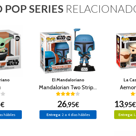
 POP SERIES
RELACIONAD
riano
El Mandaloriano
La Ca
u
Mandalorian Two Stripes Exclusive
Aemon
26
13
5€
,95€
,95€
as hábiles
Entrega:
2 a 4 días hábiles
Entrega:
L