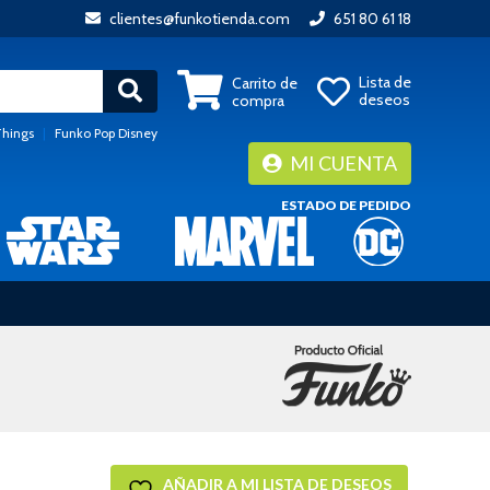
clientes@funkotienda.com
651 80 61 18
Lista de
Carrito de
deseos
compra
Things
|
Funko Pop Disney
MI CUENTA
ESTADO DE PEDIDO
AÑADIR A MI LISTA DE DESEOS