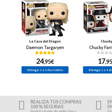
La Casa del Dragon
Chuck
Daemon Targaryen
Chucky Fa
24
17
,95€
,9
Entrega:
2 a 4 días hábiles
Entrega:
2 a 4 dí
REALIZA TUS COMPRAS
E
100 % SEGURAS
E
PayPal y tarjeta de crédito Visa o
Gra