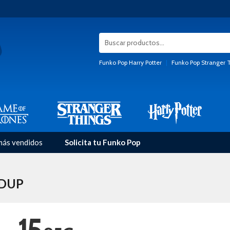
Funko Pop Harry Potter
|
Funko Pop Stranger 
más vendidos
Solicita tu Funko Pop
NDUP
15