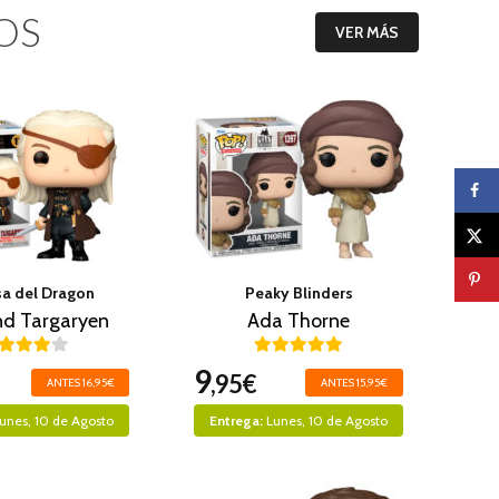
OS
VER MÁS
sa del Dragon
Peaky Blinders
d Targaryen
Ada Thorne
9
,95€
ANTES 16,95€
ANTES 15,95€
unes, 10 de Agosto
Entrega:
Lunes, 10 de Agosto