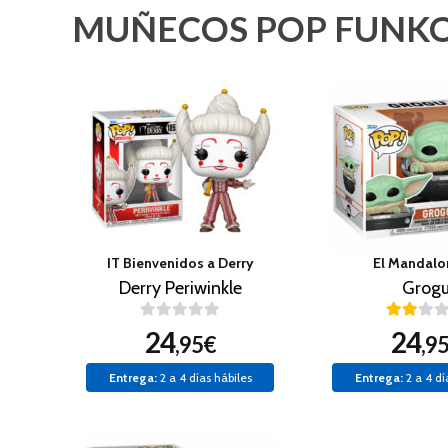
MUÑECOS POP FUNKO
IT Bienvenidos a Derry
El Mandalo
Derry Periwinkle
Grog
24
24
,95€
,9
Entrega:
2 a 4 días hábiles
Entrega:
2 a 4 dí