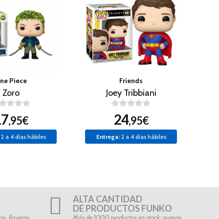
ne Piece
Friends
Zoro
Joey Tribbiani
17
24
,95€
,95€
2 a 4 días hábiles
Entrega:
2 a 4 días hábiles
ALTA CANTIDAD
DE PRODUCTOS FUNKO
p, llaveros…
Más de 1000 productos en stock: nuevos,