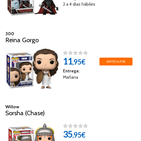
2 a 4 días hábiles
300
Reina Gorgo
11
,95€
ANTES 16,95€
Entrega:
Mañana
Willow
Sorsha (Chase)
35
,95€