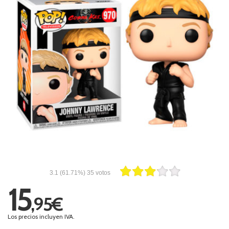
3.1
(61.71%)
35
votos
15
,95€
Los precios incluyen IVA.