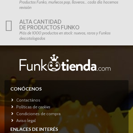
Productos Funko, muñecos pop, llaveros… cada día hacemos
revisión
ALTA CANTIDAD
DE PRODUCTOS FUNKO
Más de 1000 productos en stock: nuevos, raros y Funkos
descatalogados
CONÓCENOS
Contactános
Políticas de
cookies
Condiciones de compra
Aviso legal
ENLACES DE INTERÉS