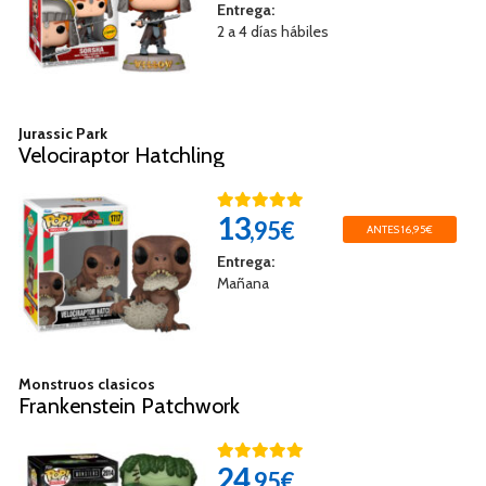
Entrega:
2 a 4 días hábiles
Jurassic Park
Velociraptor Hatchling
13
,95€
ANTES 16,95€
Entrega:
Mañana
Monstruos clasicos
Frankenstein Patchwork
24
,95€