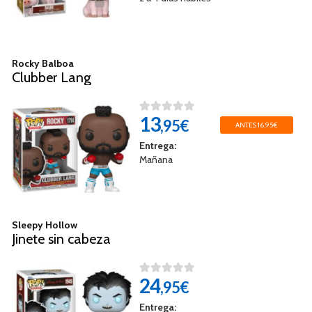
Rocky Balboa
Clubber Lang
13
,95€
ANTES 16,95€
Entrega:
Mañana
Sleepy Hollow
Jinete sin cabeza
24
,95€
Entrega: