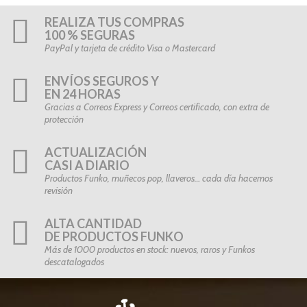
REALIZA TUS COMPRAS
100 % SEGURAS
PayPal y tarjeta de crédito Visa o Mastercard
ENVÍOS SEGUROS Y
EN 24 HORAS
Gracias a Correos Express y Correos certificado, con extra de
protección
ACTUALIZACIÓN
CASI A DIARIO
Productos Funko, muñecos pop, llaveros… cada día hacemos
revisión
ALTA CANTIDAD
DE PRODUCTOS FUNKO
Más de 1000 productos en stock: nuevos, raros y Funkos
descatalogados