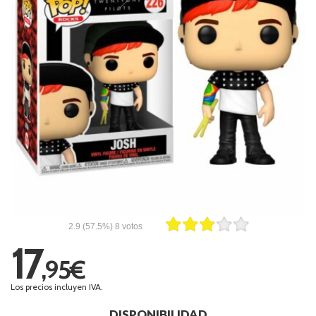
2.9
(57.5%)
8
votos
17
,95€
Los precios incluyen IVA.
DISPONIBILIDAD