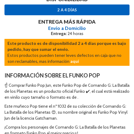
2 A 4 DÍAS
ENTREGA MÁS RÁPIDA
Envío a Domicilio
Entrega:
24 horas
Este producto es de disponibilidad 2 a 4 dias porque es bajo
pedido, hay que sumar el envio.
Estos productos pueden tener leves defectos en caja que no
son reclamables, mas información
aquí
INFORMACIÓN SOBRE EL FUNKO POP
☝ Comprar Funko Pop Jun, este Funko Pop de Comando G: La Batalla
de los Planetas es un producto oficial Funko ✔️, el cual está realizado
en vinilo cuyo tamaño o formato es de .
Este muñeco Pop tiene el nº 1032 de su colección de Comando G:
La Batalla de los Planetas 😍, su nombre original es Funko Pop Vinyl
Jun de la licencia Gatchaman.
¡Compra los personajes de Comando G: La Batalla de los Planetas
en formato Funko Pop al mejor precio⭐!