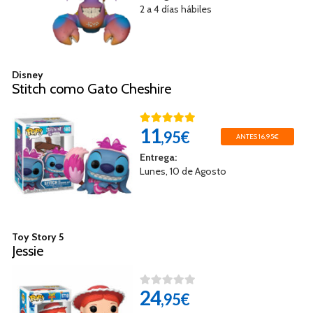
2 a 4 días hábiles
Disney
Stitch como Gato Cheshire
11
,95€
ANTES 16,95€
Entrega:
Lunes, 10 de Agosto
Toy Story 5
Jessie
24
,95€