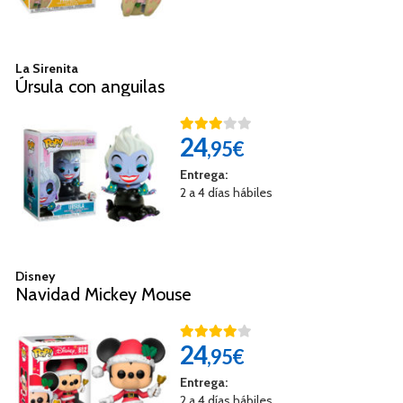
La Sirenita
Úrsula con anguilas
24
,95€
Entrega:
2 a 4 días hábiles
Disney
Navidad Mickey Mouse
24
,95€
Entrega:
2 a 4 días hábiles