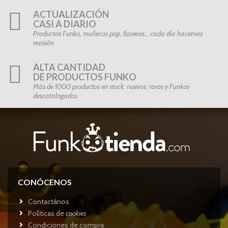
ACTUALIZACIÓN
CASI A DIARIO
Productos Funko, muñecos pop, llaveros… cada día hacemos
revisión
ALTA CANTIDAD
DE PRODUCTOS FUNKO
Más de 1000 productos en stock: nuevos, raros y Funkos
descatalogados
CONÓCENOS
Contactános
Políticas de
cookies
Condiciones de compra