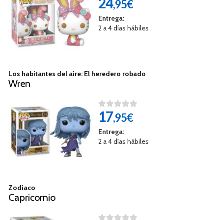
24
,95€
Entrega:
2 a 4 días hábiles
Los habitantes del aire: El heredero robado
Wren
17
,95€
Entrega:
2 a 4 días hábiles
Zodiaco
Capricornio