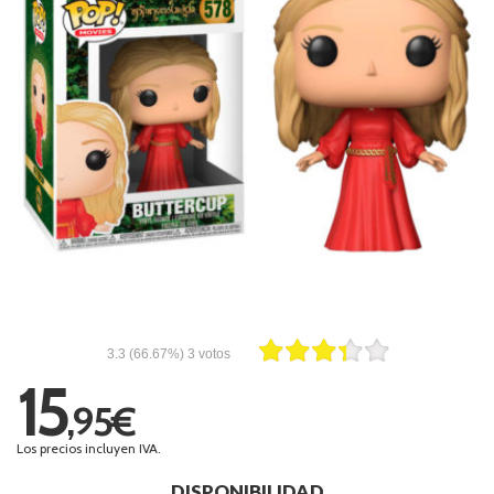
3.3
(66.67%)
3
votos
15
,95€
Los precios incluyen IVA.
DISPONIBILIDAD