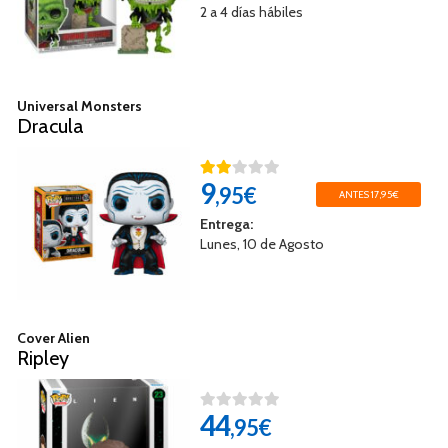
2 a 4 días hábiles
Universal Monsters
Dracula
9
,95€
ANTES 17,95€
Entrega:
Lunes, 10 de Agosto
Cover Alien
Ripley
44
,95€