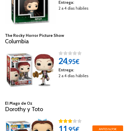
Entrega:
2 a 4 días hábiles
The Rocky Horror Picture Show
Columbia
24
,95€
Entrega:
2 a 4 días hábiles
El Mago de Oz
Dorothy y Toto
11
,95€
ANTES 16,95€