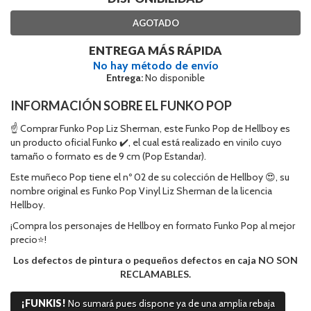
AGOTADO
ENTREGA MÁS RÁPIDA
No hay método de envío
Entrega:
No disponible
INFORMACIÓN SOBRE EL FUNKO POP
☝ Comprar Funko Pop Liz Sherman, este Funko Pop de Hellboy es
un producto oficial Funko ✔️, el cual está realizado en vinilo cuyo
tamaño o formato es de 9 cm (Pop Estandar).
Este muñeco Pop tiene el nº 02 de su colección de Hellboy 😍, su
nombre original es Funko Pop Vinyl Liz Sherman de la licencia
Hellboy.
¡Compra los personajes de Hellboy en formato Funko Pop al mejor
precio⭐!
Los defectos de pintura o pequeños defectos en caja NO SON
RECLAMABLES.
¡FUNKIS!
No sumará pues dispone ya de una amplia rebaja