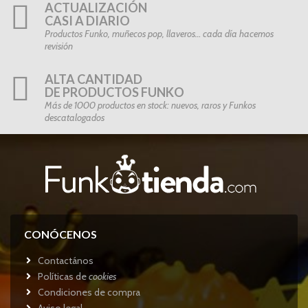
ACTUALIZACIÓN
CASI A DIARIO
Productos Funko, muñecos pop, llaveros… cada día hacemos
revisión
ALTA CANTIDAD
DE PRODUCTOS FUNKO
Más de 1000 productos en stock: nuevos, raros y Funkos
descatalogados
CONÓCENOS
Contactános
Políticas de
cookies
Condiciones de compra