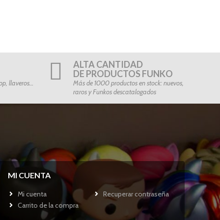
ALTA CANTIDAD
DE PRODUCTOS FUNKO
p, llaveros…
Más de 1000 productos en stock: nuevos,
raros y Funkos descatalogados
MI CUENTA
Mi cuenta
Recuperar contraseña
Carrito de la compra