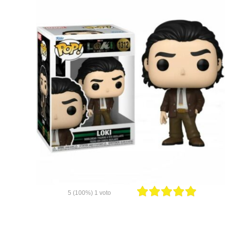
5
(100%)
1
voto