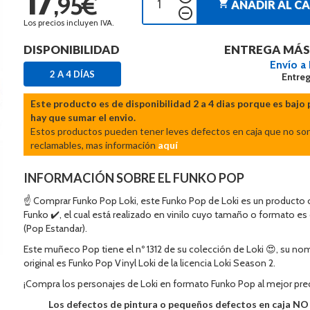
,95€
shopping_cart
AÑADIR AL C
remove_circle_outline
Los precios incluyen IVA.
DISPONIBILIDAD
ENTREGA MÁS
Envío a
2 A 4 DÍAS
Entreg
Este producto es de disponibilidad 2 a 4 dias porque es bajo 
hay que sumar el envio.
Estos productos pueden tener leves defectos en caja que no so
reclamables, mas información
aquí
INFORMACIÓN SOBRE EL FUNKO POP
☝ Comprar Funko Pop Loki, este Funko Pop de Loki es un producto o
Funko ✔️, el cual está realizado en vinilo cuyo tamaño o formato es
(Pop Estandar).
Este muñeco Pop tiene el nº 1312 de su colección de Loki 😍, su no
original es Funko Pop Vinyl Loki de la licencia Loki Season 2.
¡Compra los personajes de Loki en formato Funko Pop al mejor pre
Los defectos de pintura o pequeños defectos en caja N