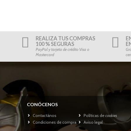
REALIZA TUS COMPRAS
E
100 % SEGURAS
E
PayPal y tarjeta de crédito Visa o
Gra
Mastercard
cer
CONÓCENOS
Contactános
Políticas de
cookies
Condiciones de compra
Aviso legal