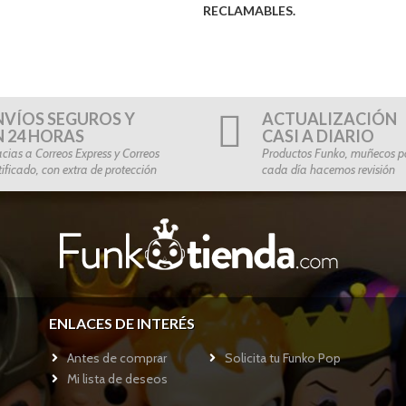
RECLAMABLES.
NVÍOS SEGUROS Y
ACTUALIZACIÓN
N 24 HORAS
CASI A DIARIO
cias a Correos Express y Correos
Productos Funko, muñecos po
tificado, con extra de protección
cada día hacemos revisión
ENLACES DE INTERÉS
Antes de comprar
Solicita tu Funko Pop
Mi lista de deseos