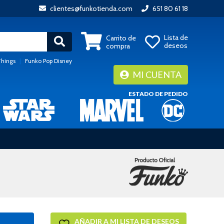
clientes@funkotienda.com
651 80 61 18
Lista de
Carrito de
deseos
compra
Things
|
Funko Pop Disney
MI CUENTA
ESTADO DE PEDIDO
AÑADIR A MI LISTA DE DESEOS