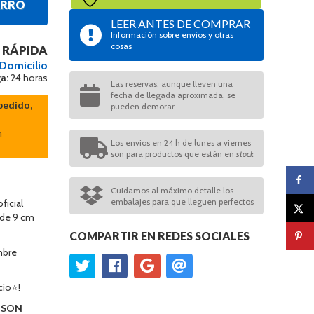
ARRO
LEER ANTES DE COMPRAR
Información sobre envíos y otras
cosas
 RÁPIDA
 Domicilio
a:
24 horas
Las reservas, aunque lleven una
fecha de llegada aproximada, se
pedido,
pueden demorar.
n
Los envios en 24 h de lunes a viernes
son para productos que están en
stock
Cuidamos al máximo detalle los
embalajes para que lleguen perfectos
ficial
 de 9 cm
COMPARTIR EN REDES SOCIALES
mbre
cio⭐!
O SON