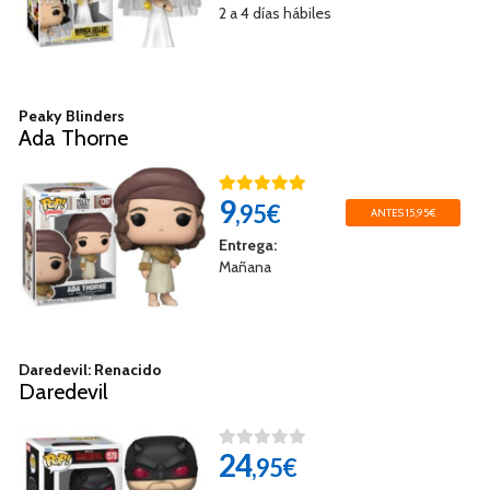
2 a 4 días hábiles
Peaky Blinders
Ada Thorne
9
,95€
ANTES 15,95€
Entrega:
Mañana
Daredevil: Renacido
Daredevil
24
,95€