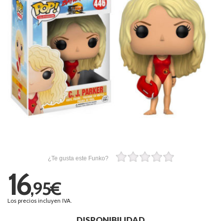
¿Te gusta este Funko?
16
,95€
Los precios incluyen IVA.
DISPONIBILIDAD