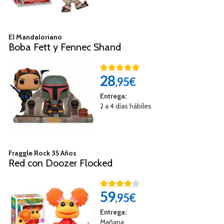
El Mandaloriano
Boba Fett y Fennec Shand
28
,95€
Entrega:
2 a 4 días hábiles
Fraggle Rock 35 Años
Red con Doozer Flocked
59
,95€
Entrega:
Mañana