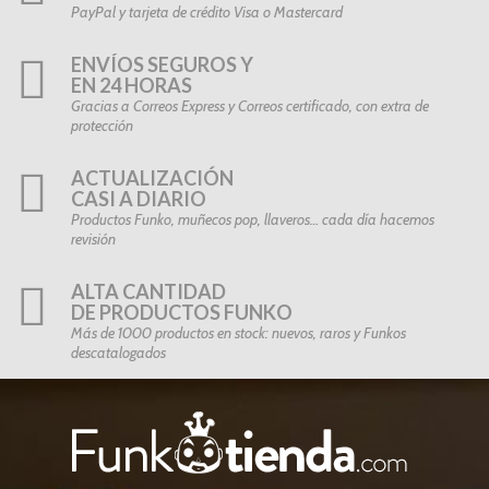
PayPal y tarjeta de crédito Visa o Mastercard
ENVÍOS SEGUROS Y
EN 24 HORAS
Gracias a Correos Express y Correos certificado, con extra de
protección
ACTUALIZACIÓN
CASI A DIARIO
Productos Funko, muñecos pop, llaveros… cada día hacemos
revisión
ALTA CANTIDAD
DE PRODUCTOS FUNKO
Más de 1000 productos en stock: nuevos, raros y Funkos
descatalogados