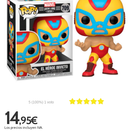
5
(100%)
1
voto
14
,95€
Los precios incluyen IVA.