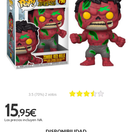
3.5
(70%)
2
votos
15
,95€
Los precios incluyen IVA.
DISPONIBILIDAD