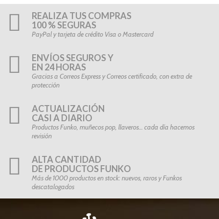
REALIZA TUS COMPRAS
100 % SEGURAS
PayPal y tarjeta de crédito Visa o Mastercard
ENVÍOS SEGUROS Y
EN 24 HORAS
Gracias a Correos Express y Correos certificado, con extra de
protección
ACTUALIZACIÓN
CASI A DIARIO
Productos Funko, muñecos pop, llaveros… cada día hacemos
revisión
ALTA CANTIDAD
DE PRODUCTOS FUNKO
Más de 1000 productos en stock: nuevos, raros y Funkos
descatalogados