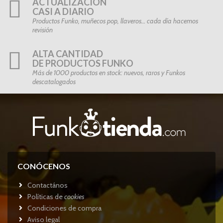
ACTUALIZACIÓN
CASI A DIARIO
Productos Funko, muñecos pop, llaveros… cada día hacemos
revisión
ALTA CANTIDAD
DE PRODUCTOS FUNKO
Más de 1000 productos en stock: nuevos, raros y Funkos
descatalogados
CONÓCENOS
Contactános
Políticas de
cookies
Condiciones de compra
Aviso legal