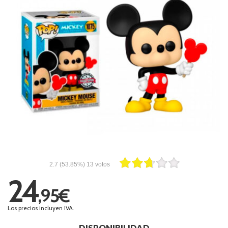
2.7
(53.85%)
13
votos
24
,95€
Los precios incluyen IVA.
DISPONIBILIDAD