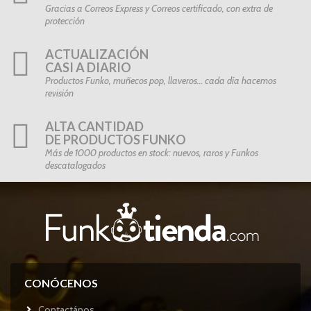
Gracias a Correos Express y Correos certificado, con extra de
protección
ACTUALIZACIÓN
CASI A DIARIO
Productos Funko, muñecos pop, llaveros… cada día hacemos
revisión
ALTA CANTIDAD
DE PRODUCTOS FUNKO
Más de 1000 productos en stock: nuevos, raros y Funkos
descatalogados
CONÓCENOS
Contactános