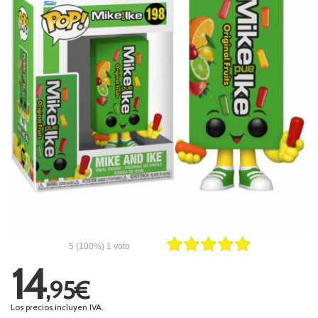
5
(100%)
1
voto
14
,95€
Los precios incluyen IVA.