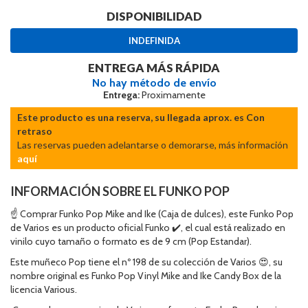
DISPONIBILIDAD
INDEFINIDA
ENTREGA MÁS RÁPIDA
No hay método de envío
Entrega:
Proximamente
Este producto es una reserva, su llegada aprox. es Con
retraso
Las reservas pueden adelantarse o demorarse, más información
aquí
INFORMACIÓN SOBRE EL FUNKO POP
☝ Comprar Funko Pop Mike and Ike (Caja de dulces), este Funko Pop
de Varios es un producto oficial Funko ✔️, el cual está realizado en
vinilo cuyo tamaño o formato es de 9 cm (Pop Estandar).
Este muñeco Pop tiene el nº 198 de su colección de Varios 😍, su
nombre original es Funko Pop Vinyl Mike and Ike Candy Box de la
licencia Various.