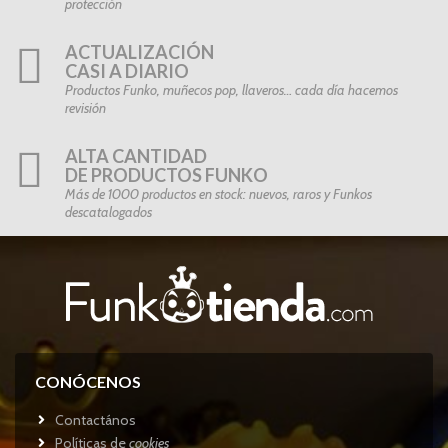
protección
ACTUALIZACIÓN
CASI A DIARIO
Productos Funko, muñecos pop, llaveros… cada día hacemos
revisión
ALTA CANTIDAD
DE PRODUCTOS FUNKO
Más de 1000 productos en stock: nuevos, raros y Funkos
descatalogados
CONÓCENOS
Contactános
Políticas de
cookies