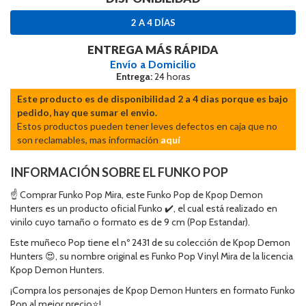
2 A 4 DÍAS
ENTREGA MÁS RÁPIDA
Envío a Domicilio
Entrega:
24 horas
Este producto es de disponibilidad 2 a 4 dias porque es bajo
pedido, hay que sumar el envio.
Estos productos pueden tener leves defectos en caja que no
son reclamables, mas información
aquí
INFORMACIÓN SOBRE EL FUNKO POP
☝ Comprar Funko Pop Mira, este Funko Pop de Kpop Demon
Hunters es un producto oficial Funko ✔️, el cual está realizado en
vinilo cuyo tamaño o formato es de 9 cm (Pop Estandar).
Este muñeco Pop tiene el nº 2431 de su colección de Kpop Demon
Hunters 😍, su nombre original es Funko Pop Vinyl Mira de la licencia
Kpop Demon Hunters.
¡Compra los personajes de Kpop Demon Hunters en formato Funko
Pop al mejor precio⭐!