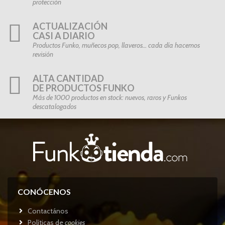
protección
ACTUALIZACIÓN
CASI A DIARIO
Productos Funko, muñecos pop, llaveros… cada día hacemos
revisión
ALTA CANTIDAD
DE PRODUCTOS FUNKO
Más de 1000 productos en stock: nuevos, raros y Funkos
descatalogados
CONÓCENOS
Contactános
Políticas de
cookies