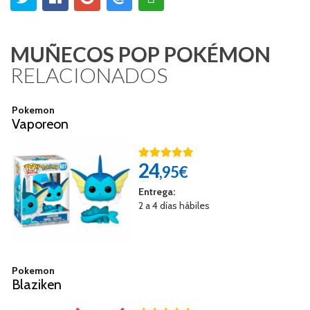
MUÑECOS POP POKÉMON
RELACIONADOS
Pokemon
Vaporeon
24
,95€
Entrega:
2 a 4 días hábiles
Pokemon
Blaziken