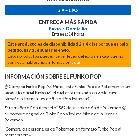
2 A 4 DÍAS
ENTREGA MÁS RÁPIDA
Envío a Domicilio
Entrega:
24 horas
Este producto es de disponibilidad 2 a 4 dias porque es bajo
pedido, hay que sumar el envio.
Estos productos pueden tener leves defectos en caja que no
son reclamables, mas información
aquí
INFORMACIÓN SOBRE EL FUNKO POP
☝ Comprar Funko Pop Mr. Mime, este Funko Pop de Pokemon es un
producto oficial Funko ✔️, el cual está realizado en vinilo cuyo
tamaño o formato es de 9 cm (Pop Estandar).
Este muñeco Pop tiene el nº 582 de su colección de Pokemon 😍,
su nombre original es Funko Pop Vinyl Mr. Mime de la licencia
Pokemon.
¡Compra los personajes de Pokemon en formato Funko Pop al
mejor precio⭐!