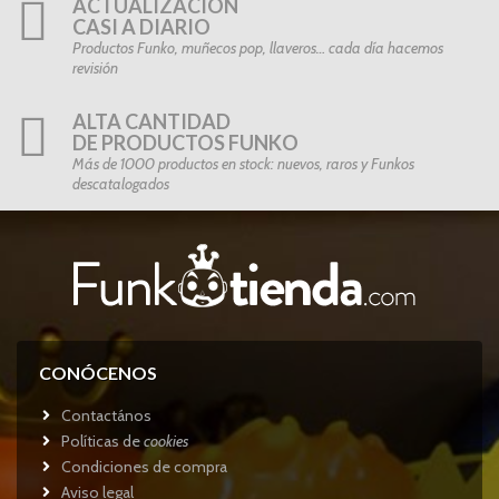
ACTUALIZACIÓN
CASI A DIARIO
Productos Funko, muñecos pop, llaveros… cada día hacemos
revisión
ALTA CANTIDAD
DE PRODUCTOS FUNKO
Más de 1000 productos en stock: nuevos, raros y Funkos
descatalogados
CONÓCENOS
Contactános
Políticas de
cookies
Condiciones de compra
Aviso legal