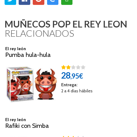
MUÑECOS POP EL REY LEON
RELACIONADOS
El rey león
Pumba hula-hula
28
,95€
Entrega:
2 a 4 días hábiles
El rey león
Rafiki con Simba