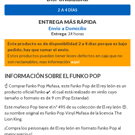
2 A 4 DÍAS
ENTREGA MÁS RÁPIDA
Envío a Domicilio
Entrega:
24 horas
Este producto es de disponibilidad 2 a 4 dias porque es bajo
pedido, hay que sumar el envio.
Estos productos pueden tener leves defectos en caja que no
son reclamables, mas información
aquí
INFORMACIÓN SOBRE EL FUNKO POP
☝ Comprar Funko Pop Mufasa, este Funko Pop de El rey león es un
producto oficial Funko ✔️, el cual está realizado en vinilo cuyo
tamaño o formato es de 9 cm (Pop Estandar).
Este muñeco Pop tiene el nº 495 de su colección de El rey león 😍,
su nombre original es Funko Pop Vinyl Mufasa de la licencia The
Lion King.
¡Compra los personajes de El rey león en formato Funko Pop al
mejor precio⭐!