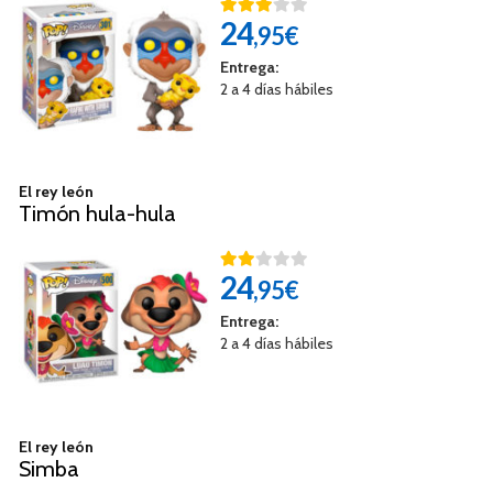
24
,95€
Entrega:
2 a 4 días hábiles
El rey león
Timón hula-hula
24
,95€
Entrega:
2 a 4 días hábiles
El rey león
Simba