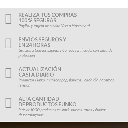
REALIZA TUS COMPRAS
100 % SEGURAS
PayPal y tarjeta de crédito Visa o Mastercard
ENVÍOS SEGUROS Y
EN 24 HORAS
Gracias a Correos Express y Correos certificado, con extra de
protección
ACTUALIZACIÓN
CASI A DIARIO
Productos Funko, muñecos pop, llaveros… cada día hacemos
revisión
ALTA CANTIDAD
DE PRODUCTOS FUNKO
Más de 1000 productos en stock: nuevos, raros y Funkos
descatalogados