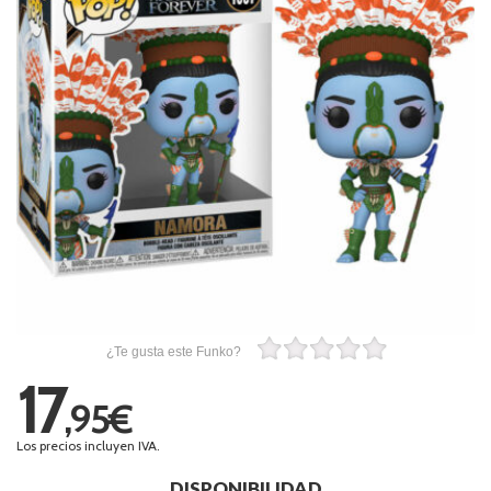
¿Te gusta este Funko?
17
,95€
Los precios incluyen IVA.
DISPONIBILIDAD