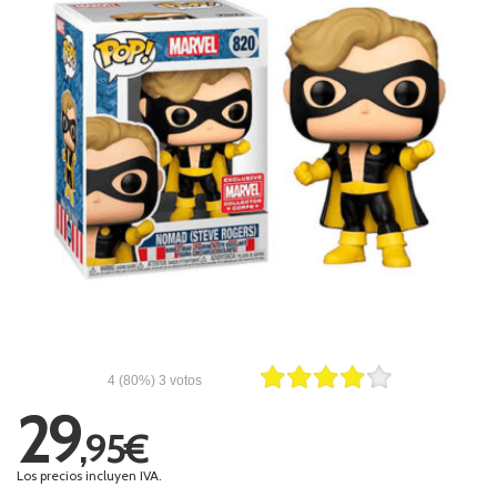
4
(80%)
3
votos
29
,95€
Los precios incluyen IVA.