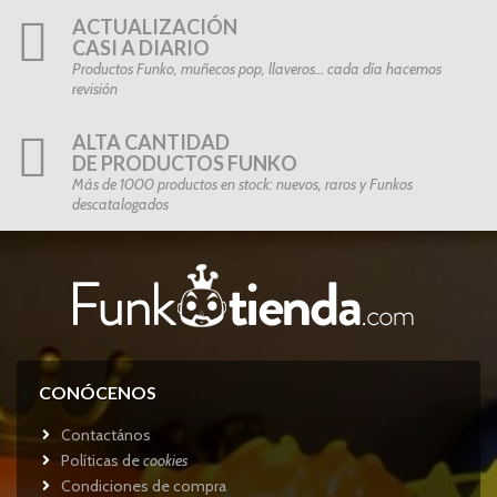
ACTUALIZACIÓN
CASI A DIARIO
Productos Funko, muñecos pop, llaveros… cada día hacemos
revisión
ALTA CANTIDAD
DE PRODUCTOS FUNKO
Más de 1000 productos en stock: nuevos, raros y Funkos
descatalogados
CONÓCENOS
Contactános
Políticas de
cookies
Condiciones de compra