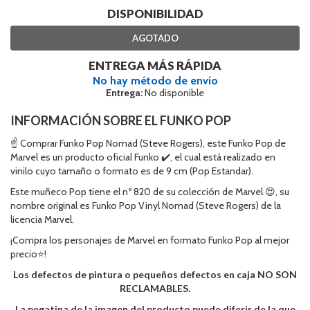
DISPONIBILIDAD
AGOTADO
ENTREGA MÁS RÁPIDA
No hay método de envío
Entrega:
No disponible
INFORMACIÓN SOBRE EL FUNKO POP
☝ Comprar Funko Pop Nomad (Steve Rogers), este Funko Pop de
Marvel es un producto oficial Funko ✔️, el cual está realizado en
vinilo cuyo tamaño o formato es de 9 cm (Pop Estandar).
Este muñeco Pop tiene el nº 820 de su colección de Marvel 😍, su
nombre original es Funko Pop Vinyl Nomad (Steve Rogers) de la
licencia Marvel.
¡Compra los personajes de Marvel en formato Funko Pop al mejor
precio⭐!
Los defectos de pintura o pequeños defectos en caja NO SON
RECLAMABLES.
La pegatina de la imagen del producto,puede diferir de la que