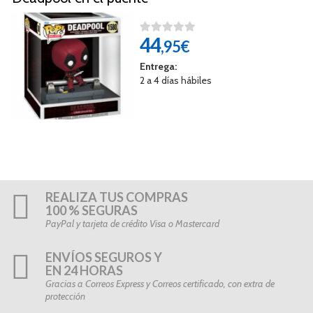
44
,95€
Entrega:
2 a 4 días hábiles
REALIZA TUS COMPRAS
100 % SEGURAS
PayPal y tarjeta de crédito Visa o Mastercard
ENVÍOS SEGUROS Y
EN 24 HORAS
Gracias a Correos Express y Correos certificado, con extra de
protección