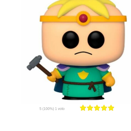
5
(100%)
1
voto