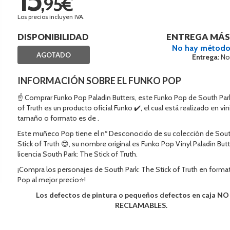
,95€
Los precios incluyen IVA.
DISPONIBILIDAD
ENTREGA MÁS
No hay método
AGOTADO
Entrega:
No
INFORMACIÓN SOBRE EL FUNKO POP
☝ Comprar Funko Pop Paladin Butters, este Funko Pop de South Park
of Truth es un producto oficial Funko ✔️, el cual está realizado en vi
tamaño o formato es de .
Este muñeco Pop tiene el nº Desconocido de su colección de Sout
Stick of Truth 😍, su nombre original es Funko Pop Vinyl Paladin Butt
licencia South Park: The Stick of Truth.
¡Compra los personajes de South Park: The Stick of Truth en forma
Pop al mejor precio⭐!
Los defectos de pintura o pequeños defectos en caja N
RECLAMABLES.