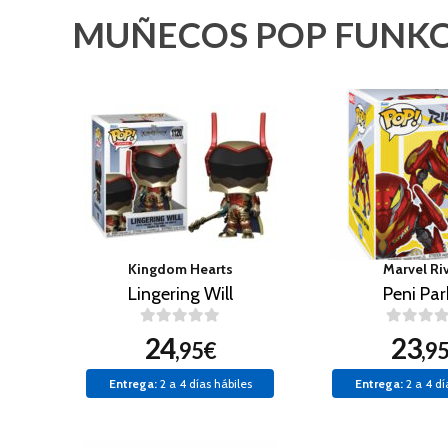
MUÑECOS POP FUNKO
Kingdom Hearts
Marvel Ri
Lingering Will
Peni Par
24
23
,95€
,9
Entrega:
2 a 4 días hábiles
Entrega:
2 a 4 dí