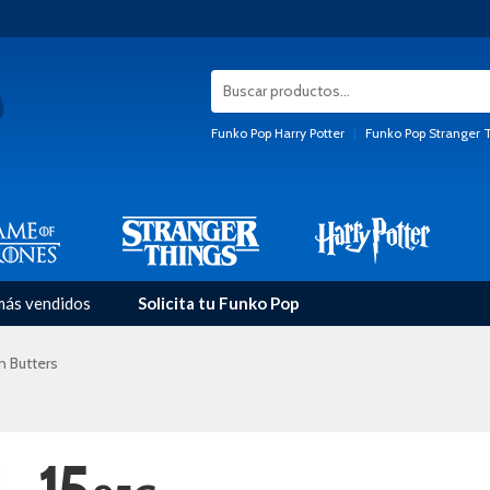
Funko Pop Harry Potter
|
Funko Pop Stranger 
más vendidos
Solicita tu Funko Pop
n Butters
15