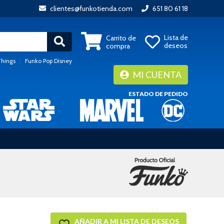
clientes@funkotienda.com
651 80 61 18
Lista de
Carrito de
deseos
compra
Things
|
Funko Pop Disney
MI CUENTA
ESTADO DE PEDIDO
AÑADIR A MI LISTA DE DESEOS