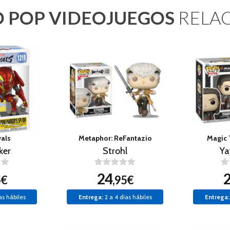
 POP VIDEOJUEGOS
RELA
vals
Metaphor: ReFantazio
Magic 
ker
Strohl
Y
24
5€
,95€
as hábiles
Entrega:
2 a 4 días hábiles
Entrega: