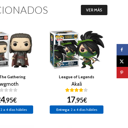
CIONADOS
VER MÁS
The Gathering
League of Legends
awgmoth
Akali
24
17
,95€
,95€
2 a 4 días hábiles
Entrega:
2 a 4 días hábiles