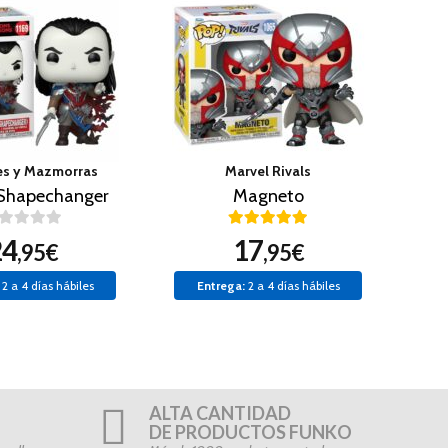
s y Mazmorras
Marvel Rivals
Shapechanger
Magneto
24
17
,95€
,95€
2 a 4 días hábiles
Entrega:
2 a 4 días hábiles
ALTA CANTIDAD
DE PRODUCTOS FUNKO