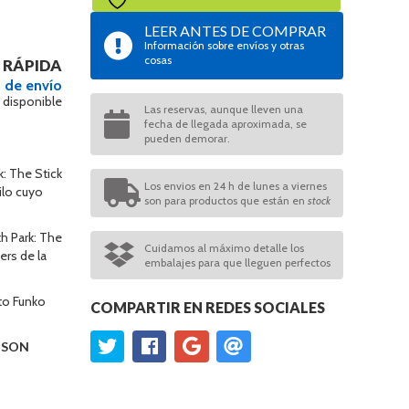
LEER ANTES DE COMPRAR
Información sobre envíos y otras
cosas
 RÁPIDA
 de envío
 disponible
Las reservas, aunque lleven una
fecha de llegada aproximada, se
pueden demorar.
: The Stick
Los envios en 24 h de lunes a viernes
nilo cuyo
son para productos que están en
stock
h Park: The
Cuidamos al máximo detalle los
ers de la
embalajes para que lleguen perfectos
to Funko
COMPARTIR EN REDES SOCIALES
O SON