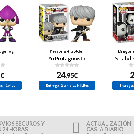
edgehog
Persona 4 Golden
Dragone
Yu Protagonista
Strahd 
24
5€
,95€
as hábiles
Entrega:
2 a 4 días hábiles
Entrega:
NVÍOS SEGUROS Y
ACTUALIZACIÓN
N 24 HORAS
CASI A DIARIO