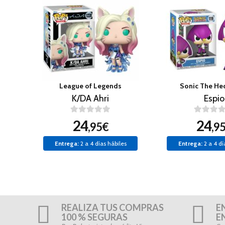
League of Legends
Sonic The H
K/DA Ahri
Espio
24
24
,95€
,9
Entrega:
2 a 4 días hábiles
Entrega:
2 a 4 dí
REALIZA TUS COMPRAS
E
100 % SEGURAS
E