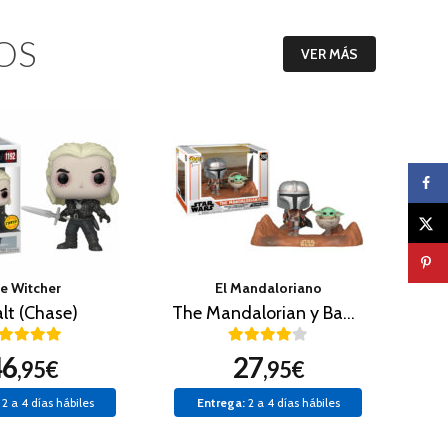
OS
VER MÁS
e Witcher
El Mandaloriano
lt (Chase)
The Mandalorian y Baby Yoda
46
27
,95€
,95€
2 a 4 días hábiles
Entrega:
2 a 4 días hábiles