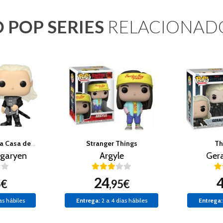
 POP SERIES
RELACIONAD
Juego de Tronos La Casa del Dragon
Stranger Things
Th
garyen
Argyle
Gera
24
5€
,95€
as hábiles
Entrega:
2 a 4 días hábiles
Entrega: