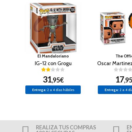
El Mandaloriano
The Offi
IG-12 con Grogu
31
17
,95€
,9
Entrega:
2 a 4 días hábiles
Entrega:
2 a 4 dí
REALIZA TUS COMPRAS
E