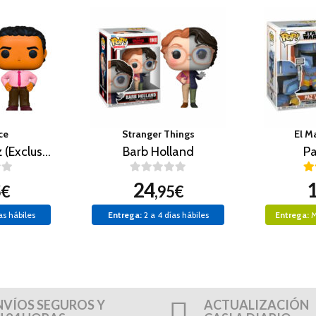
ce
Stranger Things
El M
Oscar Martinez (Exclusivo)
Barb Holland
Pa
24
5€
,95€
as hábiles
Entrega:
2 a 4 días hábiles
Entrega:
M
NVÍOS SEGUROS Y
ACTUALIZACIÓN