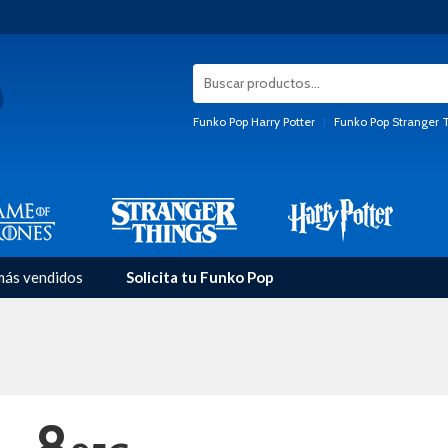
Funko Pop Harry Potter
|
Funko Pop Stranger 
más vendidos
Solicita tu Funko Pop
8