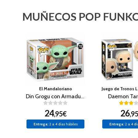
MUÑECOS POP FUNKO
El Mandaloriano
Din Grogu con Armadura
Daemon Tar
24
26
,95€
,9
Entrega:
2 a 4 días hábiles
Entrega:
2 a 4 dí