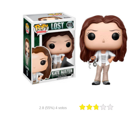
2.8
(55%)
4
votos