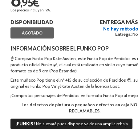
,95€
Los precios incluyen IVA.
DISPONIBILIDAD
ENTREGA MÁS
No hay método
AGOTADO
Entrega:
No
INFORMACIÓN SOBRE EL FUNKO POP
☝ Comprar Funko Pop Kate Austen, este Funko Pop de Perdidos es 
producto oficial Funko ✔️, el cual está realizado en vinilo cuyo tama
formato es de 9 cm (Pop Estandar).
Este muñeco Pop tiene el nº 415 de su colección de Perdidos 😍, 
original es Funko Pop Vinyl Kate Austen de la licencia Lost.
¡Compra los personajes de Perdidos en formato Funko Pop al mejo
Los defectos de pintura o pequeños defectos en caja N
RECLAMABLES.
¡FUNKIS!
No sumará pues dispone ya de una amplia rebaja