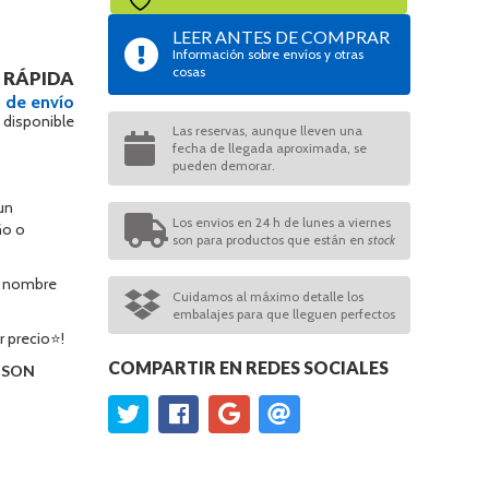
LEER ANTES DE COMPRAR
Información sobre envíos y otras
cosas
 RÁPIDA
 de envío
 disponible
Las reservas, aunque lleven una
fecha de llegada aproximada, se
pueden demorar.
un
Los envios en 24 h de lunes a viernes
ño o
son para productos que están en
stock
su nombre
Cuidamos al máximo detalle los
embalajes para que lleguen perfectos
r precio⭐!
COMPARTIR EN REDES SOCIALES
O SON