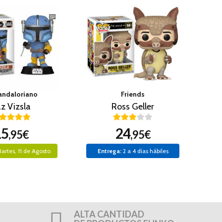
andaloriano
Friends
z Vizsla
Ross Geller
15
24
,95€
,95€
artes, 11 de Agosto
Entrega:
2 a 4 días hábiles
ALTA CANTIDAD