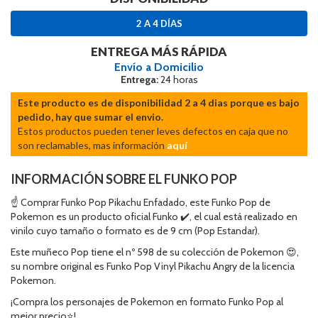
2 A 4 DÍAS
ENTREGA MÁS RÁPIDA
Envío a Domicilio
Entrega:
24 horas
Este producto es de disponibilidad 2 a 4 dias porque es bajo
pedido, hay que sumar el envio.
Estos productos pueden tener leves defectos en caja que no
son reclamables, mas información
aquí
INFORMACIÓN SOBRE EL FUNKO POP
☝ Comprar Funko Pop Pikachu Enfadado, este Funko Pop de
Pokemon es un producto oficial Funko ✔️, el cual está realizado en
vinilo cuyo tamaño o formato es de 9 cm (Pop Estandar).
Este muñeco Pop tiene el nº 598 de su colección de Pokemon 😍,
su nombre original es Funko Pop Vinyl Pikachu Angry de la licencia
Pokemon.
¡Compra los personajes de Pokemon en formato Funko Pop al
mejor precio⭐!