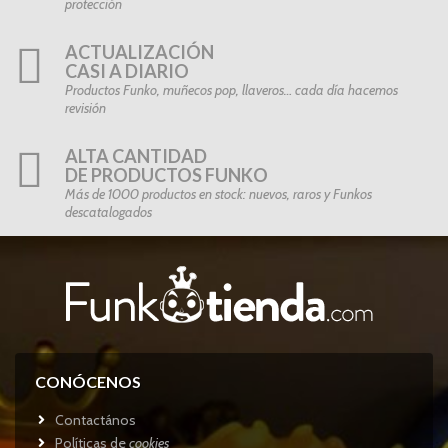
protección
ACTUALIZACIÓN
CASI A DIARIO
Productos Funko, muñecos pop, llaveros… cada día hacemos
revisión
ALTA CANTIDAD
DE PRODUCTOS FUNKO
Más de 1000 productos en stock: nuevos, raros y Funkos
descatalogados
CONÓCENOS
Contactános
Políticas de
cookies