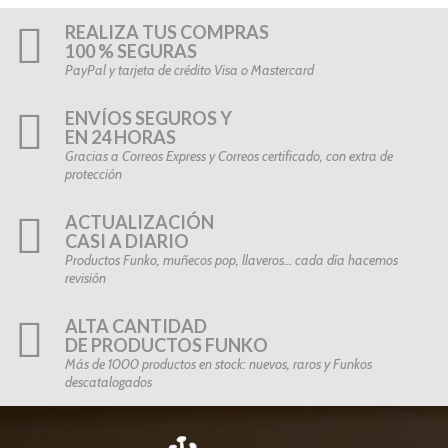
REALIZA TUS COMPRAS
100 % SEGURAS
PayPal y tarjeta de crédito Visa o Mastercard
ENVÍOS SEGUROS Y
EN 24 HORAS
Gracias a Correos Express y Correos certificado, con extra de
protección
ACTUALIZACIÓN
CASI A DIARIO
Productos Funko, muñecos pop, llaveros… cada día hacemos
revisión
ALTA CANTIDAD
DE PRODUCTOS FUNKO
Más de 1000 productos en stock: nuevos, raros y Funkos
descatalogados