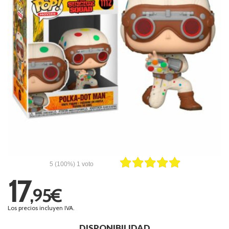
5
(100%)
1
voto
17
,95€
Los precios incluyen IVA.
DISPONIBILIDAD