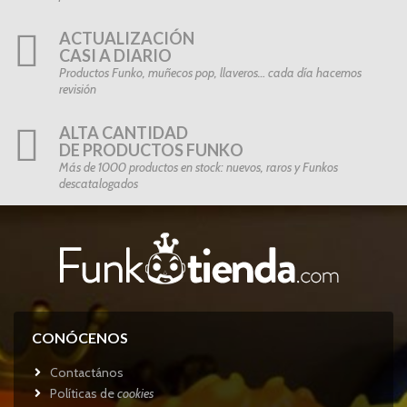
ACTUALIZACIÓN
CASI A DIARIO
Productos Funko, muñecos pop, llaveros… cada día hacemos
revisión
ALTA CANTIDAD
DE PRODUCTOS FUNKO
Más de 1000 productos en stock: nuevos, raros y Funkos
descatalogados
CONÓCENOS
Contactános
Políticas de
cookies