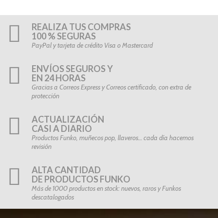
REALIZA TUS COMPRAS
100 % SEGURAS
PayPal y tarjeta de crédito Visa o Mastercard
ENVÍOS SEGUROS Y
EN 24 HORAS
Gracias a Correos Express y Correos certificado, con extra de
protección
ACTUALIZACIÓN
CASI A DIARIO
Productos Funko, muñecos pop, llaveros… cada día hacemos
revisión
ALTA CANTIDAD
DE PRODUCTOS FUNKO
Más de 1000 productos en stock: nuevos, raros y Funkos
descatalogados