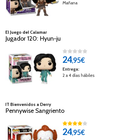
Mañana
El Juego del Calamar
Jugador 120: Hyun-ju
24
,95€
Entrega:
2 a 4 días hábiles
IT Bienvenidos a Derry
Pennywise Sangriento
24
,95€