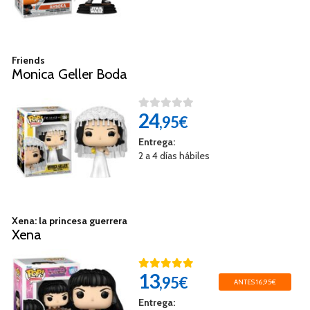
Friends
Monica Geller Boda
24
,95€
Entrega:
2 a 4 días hábiles
Xena: la princesa guerrera
Xena
13
,95€
ANTES 16,95€
Entrega: