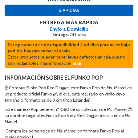
2 A 4 DÍAS
ENTREGA MÁS RÁPIDA
Envío a Domicilio
Entrega:
24 horas
Este producto es de disponibilidad 2 a 4 dias porque es bajo
pedido, hay que sumar el envio.
Estos productos pueden tener leves defectos en caja que no
son reclamables, mas información
aquí
INFORMACIÓN SOBRE EL FUNKO POP
☝ Comprar Funko Pop Red Dagger, este Funko Pop de Ms. Marvel es
un producto oficial Funko ✔️, el cual está realizado en vinilo cuyo
tamaño o formato es de 9 cm (Pop Estandar).
Este muñeco Pop tiene el nº 1080 de su colección de Ms. Marvel 😍,
su nombre original es Funko Pop Vinyl Red Dagger de la licencia Ms.
Marvel.
¡Compra los personajes de Ms. Marvel en formato Funko Pop al
mejor precio⭐!