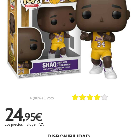
4
(80%)
1
voto
24
,95€
Los precios incluyen IVA.
DISPONIBILIDAD