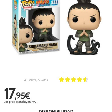
4.6
(92%)
5
votos
17
,95€
Los precios incluyen IVA.
DISPONIBILIDAD