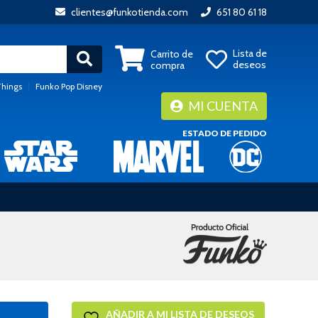
clientes@funkotienda.com
651 80 61 18
Lista de
Carrito de
deseos
compra
Things
|
Funko Pop Disney
MI CUENTA
ESTADO DE PEDIDO
AÑADIR A MI LISTA DE DESEOS