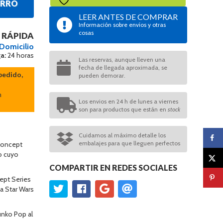
ARRO
LEER ANTES DE COMPRAR
Información sobre envíos y otras
cosas
 RÁPIDA
 Domicilio
a:
24 horas
Las reservas, aunque lleven una
fecha de llegada aproximada, se
pedido,
pueden demorar.
n
Los envios en 24 h de lunes a viernes
son para productos que están en
stock
Cuidamos al máximo detalle los
embalajes para que lleguen perfectos
Concept
lo cuyo
COMPARTIR EN REDES SOCIALES
ept Series
ia Star Wars
unko Pop al