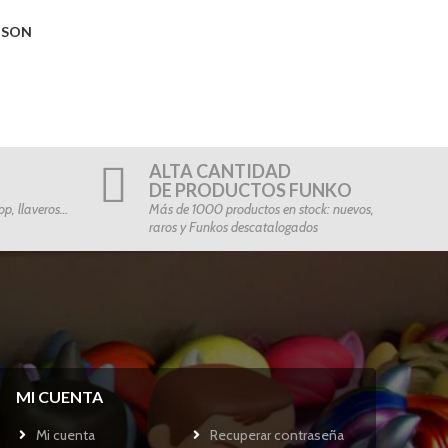
O SON
ALTA CANTIDAD
DE PRODUCTOS FUNKO
p, llaveros…
Más de 1000 productos en stock: nuevos,
raros y Funkos descatalogados
MI CUENTA
Mi cuenta
Recuperar contraseña