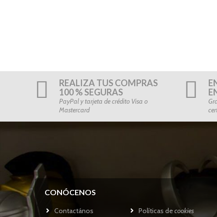
REALIZA TUS COMPRAS
E
100 % SEGURAS
E
PayPal y tarjeta de crédito Visa o
Gra
Mastercard
cer
CONÓCENOS
Contactános
Políticas de
cookies