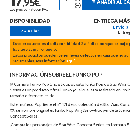
,95€
shopping_cart
AÑADIR AL C
remove_circle_outline
Los precios incluyen IVA.
DISPONIBILIDAD
ENTREGA MÁS
Envío a
2 A 4 DÍAS
Entreg
Este producto es de disponibilidad 2 a 4 dias porque es bajo 
hay que sumar el envio.
Estos productos pueden tener leves defectos en caja que no so
reclamables, mas información
aquí
INFORMACIÓN SOBRE EL FUNKO POP
☝ Comprar Funko Pop Snowtrooper, este Funko Pop de Star Wars 
Series es un producto oficial Funko ✔️, el cual está realizado en vini
tamaño o formato es de .
Este muñeco Pop tiene el nº 471 de su colección de Star Wars Conc
😍, su nombre original es Funko Pop Vinyl Snowtrooper de la licenc
Concept Series.
¡Compra los personajes de Star Wars Concept Series en formato F