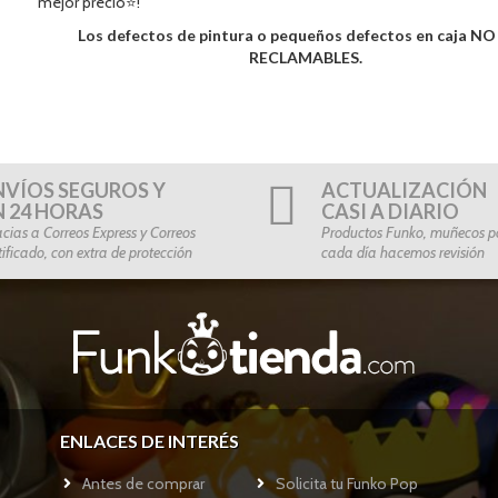
mejor precio⭐!
Los defectos de pintura o pequeños defectos en caja N
RECLAMABLES.
NVÍOS SEGUROS Y
ACTUALIZACIÓN
N 24 HORAS
CASI A DIARIO
cias a Correos Express y Correos
Productos Funko, muñecos po
tificado, con extra de protección
cada día hacemos revisión
ENLACES DE INTERÉS
Antes de comprar
Solicita tu Funko Pop