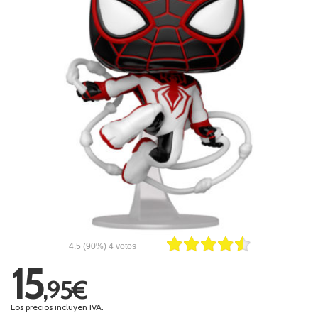
4.5
(90%)
4
votos
15
,95€
Los precios incluyen IVA.