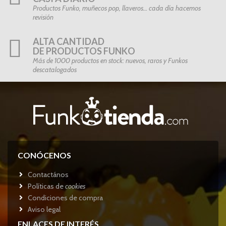
Productos Funko, muñecos pop, llaveros… cada día hacemos
revisión
ALTA CANTIDAD
DE PRODUCTOS FUNKO
Más de 1000 productos en stock: nuevos, raros y Funkos
descatalogados
CONÓCENOS
Contactános
Políticas de
cookies
Condiciones de compra
Aviso legal
ENLACES DE INTERÉS