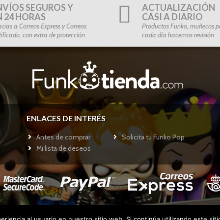
NVÍOS SEGUROS Y
ACTUALIZACIÓN
N 24 HORAS
CASI A DIARIO
cias a Correos Express y Correos
Productos Funko, muñecos po
tificado, con extra de protección
cada día hacemos revisión
ENLACES DE INTERÉS
Antes de comprar
Solicita tu Funko Pop
Mi lista de deseos
riencia al usuario en nuestro sitio web. Si continúa utilizando este si
Copyright © 2017
Funkotienda.com
- Todos los derechos reservados.