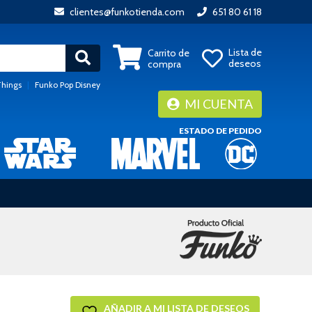
clientes@funkotienda.com
651 80 61 18
Lista de
Carrito de
deseos
compra
Things
|
Funko Pop Disney
MI CUENTA
ESTADO DE PEDIDO
AÑADIR A MI LISTA DE DESEOS