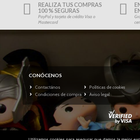
REALIZA TUS COMPRAS
E
100 % SEGURAS
E
PayPal y tarjeta de crédito Visa o
Gra
Mastercard
cer
CONÓCENOS
Contactános
Políticas de
cookies
Condiciones de compra
Aviso legal
Utilizamos cookies para asegurar que damos la mejor expe