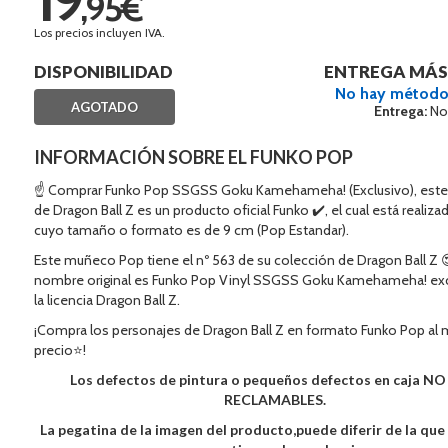
,95€
Los precios incluyen IVA.
DISPONIBILIDAD
ENTREGA MÁS
No hay método
AGOTADO
Entrega:
No
INFORMACIÓN SOBRE EL FUNKO POP
☝ Comprar Funko Pop SSGSS Goku Kamehameha! (Exclusivo), este
de Dragon Ball Z es un producto oficial Funko ✔️, el cual está realiza
cuyo tamaño o formato es de 9 cm (Pop Estandar).
Este muñeco Pop tiene el nº 563 de su colección de Dragon Ball Z 
nombre original es Funko Pop Vinyl SSGSS Goku Kamehameha! exc
la licencia Dragon Ball Z.
¡Compra los personajes de Dragon Ball Z en formato Funko Pop al 
precio⭐!
Los defectos de pintura o pequeños defectos en caja N
RECLAMABLES.
La pegatina de la imagen del producto,puede diferir de la qu