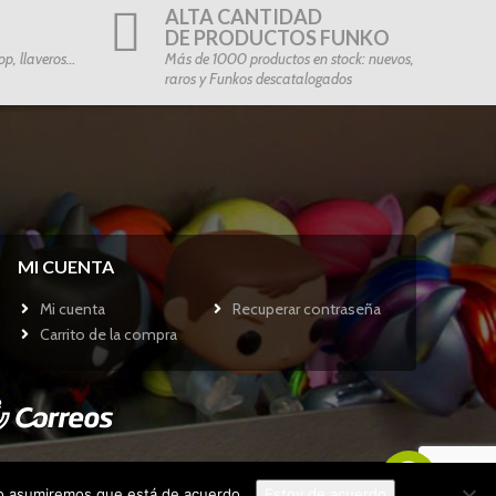
ALTA CANTIDAD
DE PRODUCTOS FUNKO
p, llaveros…
Más de 1000 productos en stock: nuevos,
raros y Funkos descatalogados
MI CUENTA
Mi cuenta
Recuperar contraseña
Carrito de la compra
tio asumiremos que está de acuerdo.
Estoy de acuerdo