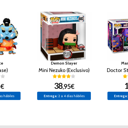
ce
Demon Slayer
Mar
ase)
Mini Nezuko (Exclusivo)
38
5€
,95€
as hábiles
Entrega:
2 a 4 días hábiles
Entrega: