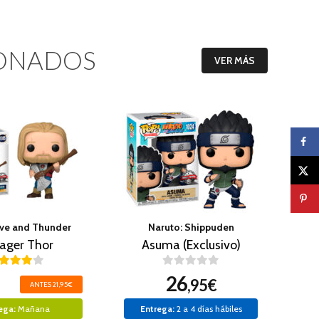
ONADOS
VER MÁS
ove and Thunder
Naruto: Shippuden
ager Thor
Asuma (Exclusivo)
26
,95€
ANTES 21,95€
ega:
Mañana
Entrega:
2 a 4 días hábiles