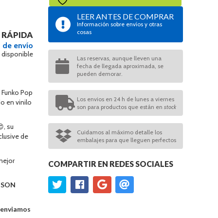
LEER ANTES DE COMPRAR
Información sobre envíos y otras
cosas
 RÁPIDA
 de envío
 disponible
Las reservas, aunque lleven una
fecha de llegada aproximada, se
pueden demorar.
 Funko Pop
Los envios en 24 h de lunes a viernes
do en vinilo
son para productos que están en
stock
, su
Cuidamos al máximo detalle los
lusive de
embalajes para que lleguen perfectos
mejor
COMPARTIR EN REDES SOCIALES
O SON
e enviamos