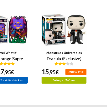
vel What If
Monstruos Universales
Doctor Strange Supreme Unleashed (Fall Convention 2021)
Dracula (Exclusive)
17
15
,95€
,95€
ANTES 24,95€
2 a 4 días hábiles
Entrega:
Mañana