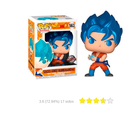
3.6
(72.94%)
17
votos