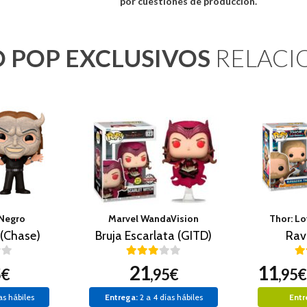
por cuestiones de produccion.
 POP EXCLUSIVOS
RELACI
 Negro
Marvel WandaVision
Thor: L
(Chase)
Bruja Escarlata (GITD)
Rav
21
11
5€
,95€
,95€
as hábiles
Entrega:
2 a 4 días hábiles
Entr