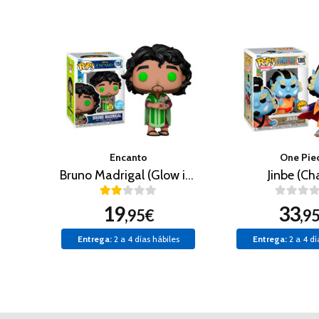
Encanto
One Pie
Bruno Madrigal (Glow in the Dark)
Jinbe (Ch
19
33
,95€
,9
Entrega:
2 a 4 días hábiles
Entrega:
2 a 4 dí