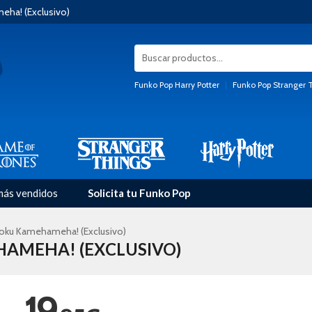
ha! (Exclusivo)
Funko Pop Harry Potter
|
Funko Pop Stranger 
más vendidos
Solicita tu Funko Pop
ku Kamehameha! (Exclusivo)
AMEHA! (EXCLUSIVO)
19