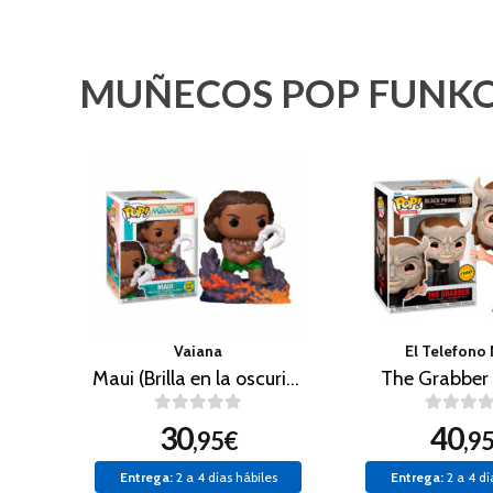
MUÑECOS POP FUNKO
Vaiana
El Telefono
Maui (Brilla en la oscuridad)
The Grabber 
30
40
,95€
,9
Entrega:
2 a 4 días hábiles
Entrega:
2 a 4 dí