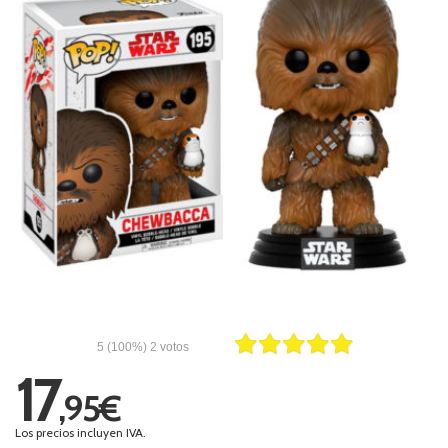
5
(100%)
2
votos
17
,95€
Los precios incluyen IVA.